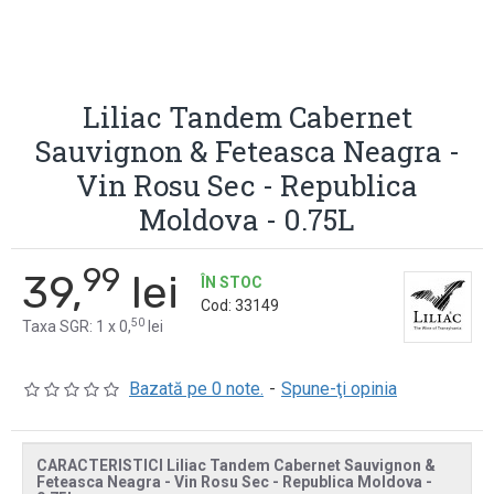
Liliac Tandem Cabernet
Sauvignon & Feteasca Neagra -
Vin Rosu Sec - Republica
Moldova - 0.75L
99
39,
lei
ÎN STOC
Cod:
33149
50
Taxa SGR: 1 x 0,
lei
Bazată pe 0 note.
-
Spune-ţi opinia
CARACTERISTICI Liliac Tandem Cabernet Sauvignon &
Feteasca Neagra - Vin Rosu Sec - Republica Moldova -