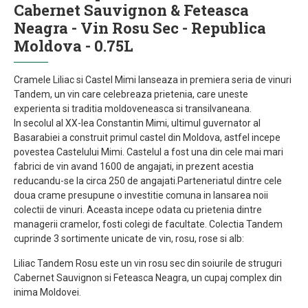
Cabernet Sauvignon & Feteasca
Neagra - Vin Rosu Sec - Republica
Moldova - 0.75L
Cramele Liliac si Castel Mimi lanseaza in premiera seria de vinuri
Tandem, un vin care celebreaza prietenia, care uneste
experienta si traditia moldoveneasca si transilvaneana.
In secolul al XX-lea Constantin Mimi, ultimul guvernator al
Basarabiei a construit primul castel din Moldova, astfel incepe
povestea Castelului Mimi. Castelul a fost una din cele mai mari
fabrici de vin avand 1600 de angajati, in prezent acestia
reducandu-se la circa 250 de angajati.Parteneriatul dintre cele
doua crame presupune o investitie comuna in lansarea noii
colectii de vinuri. Aceasta incepe odata cu prietenia dintre
managerii cramelor, fosti colegi de facultate. Colectia Tandem
cuprinde 3 sortimente unicate de vin, rosu, rose si alb:
Liliac Tandem Rosu este un vin rosu sec din soiurile de struguri
Cabernet Sauvignon si Feteasca Neagra, un cupaj complex din
inima Moldovei.