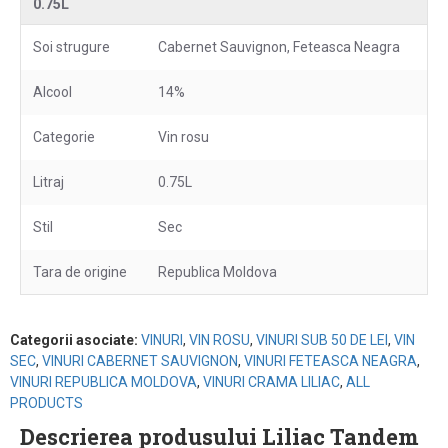
0.75L
Soi strugure
Cabernet Sauvignon, Feteasca Neagra
Alcool
14%
Categorie
Vin rosu
Litraj
0.75L
Stil
Sec
Tara de origine
Republica Moldova
Categorii asociate:
VINURI
,
VIN ROSU
,
VINURI SUB 50 DE LEI
,
VIN
SEC
,
VINURI CABERNET SAUVIGNON
,
VINURI FETEASCA NEAGRA
,
VINURI REPUBLICA MOLDOVA
,
VINURI CRAMA LILIAC
,
ALL
PRODUCTS
Descrierea produsului Liliac Tandem