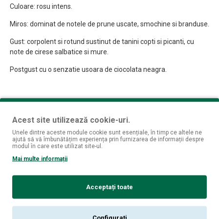
Culoare: rosu intens.
Miros: dominat de notele de prune uscate, smochine si branduse.
Gust: corpolent si rotund sustinut de tanini copti si picanti, cu
note de cirese salbatice si mure.
Postgust cu o senzatie usoara de ciocolata neagra.
REVIEW-URI
Acest site utilizează cookie-uri.
Nu sunt opinii despre acest produs.
Unele dintre aceste module cookie sunt esențiale, în timp ce altele ne
ajută să vă îmbunătățim experiența prin furnizarea de informații despre
SPUNE-ŢI OPINIA
modul în care este utilizat site-ul.
Mai multe informații
Numele tău:
Opinia ta:
Acceptați toate
Configurați