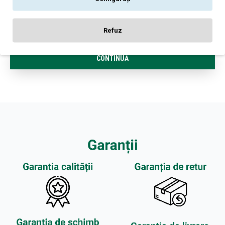
Notă:
Codul HTML este citit ca şi text!
Rău
Bun
Nota:
Refuz
CONTINUĂ