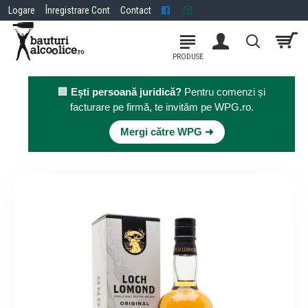
Logare
Înregistrare Cont
Contact
🏢
Ești persoană juridică?
Pentru comenzi și
facturare pe firmă, te invităm pe WPG.ro.
×
Mergi către WPG ➜