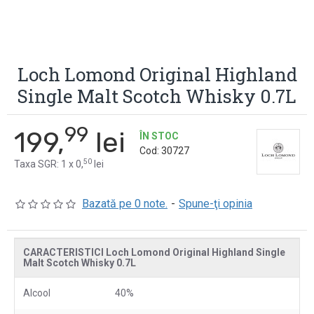
Loch Lomond Original Highland
Single Malt Scotch Whisky 0.7L
99
199,
lei
ÎN STOC
Cod:
30727
50
Taxa SGR: 1 x 0,
lei
Bazată pe 0 note.
-
Spune-ţi opinia
CARACTERISTICI Loch Lomond Original Highland Single
Malt Scotch Whisky 0.7L
Alcool
40%