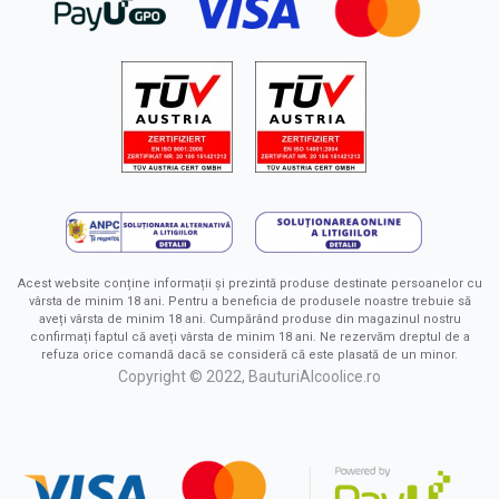
Acest website conține informații și prezintă produse destinate persoanelor cu
vârsta de minim 18 ani. Pentru a beneficia de produsele noastre trebuie să
aveți vârsta de minim 18 ani. Cumpărând produse din magazinul nostru
confirmați faptul că aveți vârsta de minim 18 ani. Ne rezervăm dreptul de a
refuza orice comandă dacă se consideră că este plasată de un minor.
Copyright © 2022, BauturiAlcoolice.ro