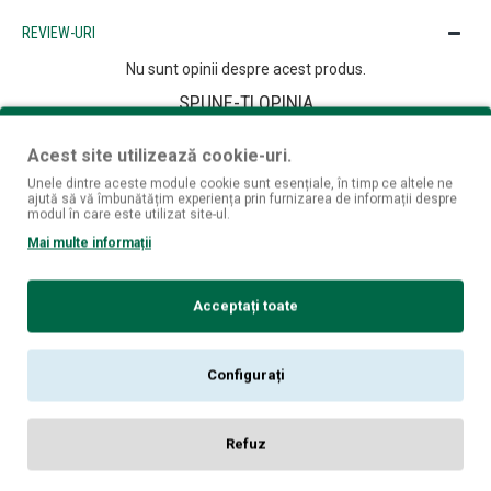
REVIEW-URI
Nu sunt opinii despre acest produs.
SPUNE-ŢI OPINIA
Numele tău:
Acest site utilizează cookie-uri.
Unele dintre aceste module cookie sunt esențiale, în timp ce altele ne
Opinia ta:
ajută să vă îmbunătățim experiența prin furnizarea de informații despre
modul în care este utilizat site-ul.
Mai multe informații
Notă:
Codul HTML este citit ca şi text!
Acceptați toate
Rău
Bun
Nota:
Configurați
CONTINUĂ
Refuz