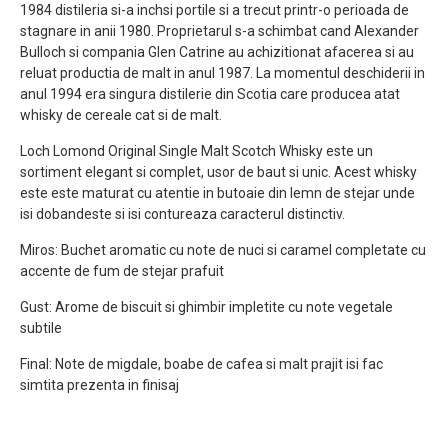
1984 distileria si-a inchsi portile si a trecut printr-o perioada de
stagnare in anii 1980. Proprietarul s-a schimbat cand Alexander
Bulloch si compania Glen Catrine au achizitionat afacerea si au
reluat productia de malt in anul 1987. La momentul deschiderii in
anul 1994 era singura distilerie din Scotia care producea atat
whisky de cereale cat si de malt.
Loch Lomond Original Single Malt Scotch Whisky este un
sortiment elegant si complet, usor de baut si unic. Acest whisky
este este maturat cu atentie in butoaie din lemn de stejar unde
isi dobandeste si isi contureaza caracterul distinctiv.
Miros: Buchet aromatic cu note de nuci si caramel completate cu
accente de fum de stejar prafuit
Gust: Arome de biscuit si ghimbir impletite cu note vegetale
subtile
Final: Note de migdale, boabe de cafea si malt prajit isi fac
simtita prezenta in finisaj