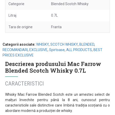
Categorie
Blended Scotch Whisky
Litraj
0.7L
Tara de origine
Franta
Categorii asociate:
WHISKY
,
SCOTCH WHISKY
,
BLENDED
,
RECOMANDARI
,
EXCLUSIVE
,
Spirtoase
,
ALL PRODUCTS
,
BEST
PRICES EXCLUSIVE
Descrierea produsului Mac Farrow
Blended Scotch Whisky 0.7L
CARACTERISTICI
Whisky Mac Farrow Blended Scotch este un amestec select de
malțuri învechite pentru până la 8 ani, cunoscut pentru
caracteristicile sale distinctive care îmbină tradiția scoțiană cu o
abordare modernă a producției de whisky.