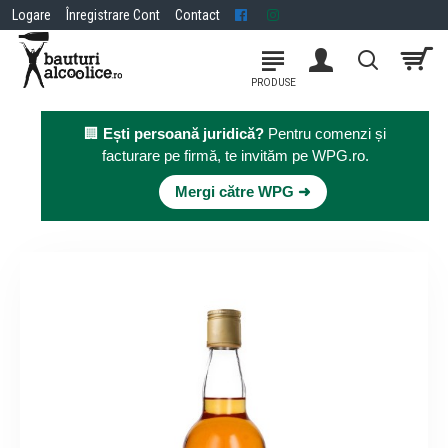
Logare
Înregistrare Cont
Contact
🏢
Ești persoană juridică?
Pentru comenzi și
facturare pe firmă, te invităm pe WPG.ro.
×
Mergi către WPG ➜