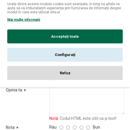
combină tradiția cu tinerețea, fiecare sticlă fiind marcă de
Unele dintre aceste module cookie sunt esențiale, în timp ce altele ne
ajută să vă îmbunătățim experiența prin furnizarea de informații despre
branding-ul bine-cunoscut al Dobbé. Coniacurile sunt puse în cutii
modul în care este utilizat site-ul.
de prezentare luxoase, care reflectă sofisticarea și credibilitatea
Mai multe informații
respectate a mărcii.
Acceptați toate
REVIEW-URI
Configurați
Nu sunt opinii despre acest produs.
SPUNE-ŢI OPINIA
Refuz
Numele tău:
Opinia ta:
Notă:
Codul HTML este citit ca şi text!
Rău
Bun
Nota: