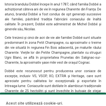
Istoria brandului Dobbé începe în anul 1787, când familia Dobbé a
achiziționat câteva arii de vie în regiunea Charente din Franța. De
atunci, brandul Dobbé a fost condus de opt generații succesive
ale familiei, păstrând tradiția fabricării coniacului de înaltă
calitate. În prezent, Dobbé este administrat de Michel Dobbé și
ginerele său, Nicolas.
Cele treizeci și cinci de acri de vie ale familiei Dobbé sunt situate
predominant în zona Petit Champagne, cu aproximativ o treime
din vie situată în regiunea Fin Bois adiacentă, pe malurile râului
Charente. Viețile lor din Petite Champagne, plantate cu struguri
Ugni Blanc, se află în proprietatea Prunelas din Salignac-sur-
Charente, la aproximativ șase mile vest de orașul Cognac.
Dobbé este recunoscut pentru producerea unor coniace de
excepție, inclusiv VS, VSOP, XO, EXTRA și Heritage, care sunt
apreciate pentru calitatea lor excepțională și exportate în
întreaga lume. Coniacurile sunt distilate în alambicuri tradiționale
Charente de 25 hectolitri și sunt învechite în butoaie de stejar
Limosin francez.
Acest site utilizează cookie-uri.
În ceea ce privește designul sticlelor și prezentarea, Dobbé