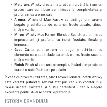
Maturare
: Whisky-ul este maturat pentru până la 8 ani, un
proces care contribuie semnificativ la complexitatea și
profunzimea aromei sale.
Aroma
: Whisky-ul Mac Farrow se distinge prin arome
bogate și echilibrate de caramel, fructe uscate, citrice,
malț și vanilie.
Miros
: Whisky Mac Farrow Blended Scotch are un miros
impresionant și profund, cu indicii fructate, florale și
lemnoase.
Gust
: Gustul este extrem de bogat și echilibrat, cu
elemente care pot include caramel, citrice, fructe uscate,
malț și vanilie.
Finish
: Finish-ul este unic și complex, lăsând o impresie de
durată și satisfăcătoare pe palatin.
În ceea ce privește utilizarea, Mac Farrow Blended Scotch Whisky
este versatil, putând fi savurat atât pur, cât și în cocktailuri și
mixuri ușoare. Calitatea și gustul persistent îl fac o alegere
excelentă pentru diverse ocazii și preferințe.
ISTORIA BRANDULUI