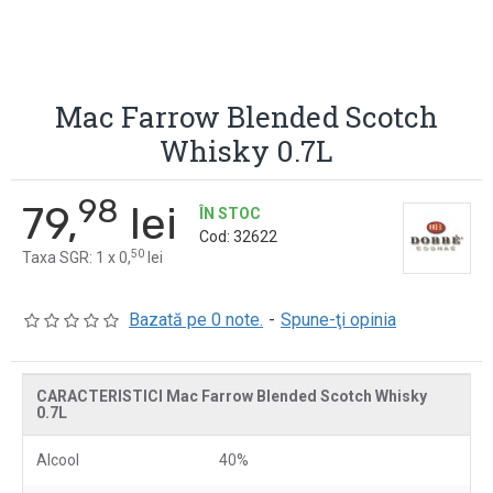
Mac Farrow Blended Scotch
Whisky 0.7L
98
79,
lei
ÎN STOC
Cod:
32622
50
Taxa SGR: 1 x 0,
lei
Bazată pe 0 note.
-
Spune-ţi opinia
CARACTERISTICI Mac Farrow Blended Scotch Whisky
0.7L
Alcool
40%