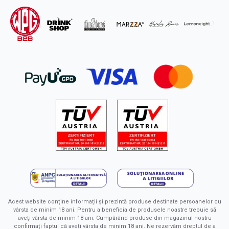
Acest website conține informații și prezintă produse destinate persoanelor cu
vârsta de minim 18 ani. Pentru a beneficia de produsele noastre trebuie să
aveți vârsta de minim 18 ani. Cumpărând produse din magazinul nostru
confirmați faptul că aveți vârsta de minim 18 ani. Ne rezervăm dreptul de a