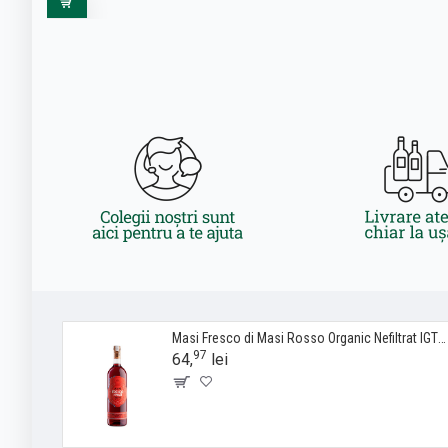
Masi Fresco di Masi Rosso Organic Nefiltrat IGT - Vin Rosu Sec - Italia - 0.75L
97
64,
lei