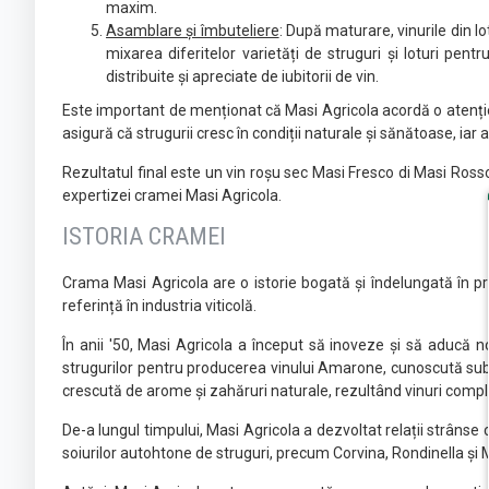
maxim.
Asamblare și îmbuteliere
: După maturare, vinurile din l
mixarea diferitelor varietăți de struguri și loturi pent
distribuite și apreciate de iubitorii de vin.
Este important de menționat că Masi Agricola acordă o atenție 
asigură că strugurii cresc în condiții naturale și sănătoase, iar 
Rezultatul final este un vin roșu sec Masi Fresco di Masi Rosso
expertizei cramei Masi Agricola.
ISTORIA CRAMEI
Crama Masi Agricola are o istorie bogată și îndelungată în pr
referință în industria viticolă.
În anii '50, Masi Agricola a început să inoveze și să aducă n
strugurilor pentru producerea vinului Amarone, cunoscută sub
crescută de arome și zahăruri naturale, rezultând vinuri compl
De-a lungul timpului, Masi Agricola a dezvoltat relații strânse cu
soiurilor autohtone de struguri, precum Corvina, Rondinella și M