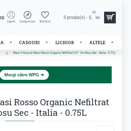
00
0 produs(e) - 0,
lei
OG
Logare
Inregistrare
Wishlist
EA
CADOURI
LICHIOR
ALTELE
Masi Fresco di Masi Rosso Organic Nefiltrat IGT - Vin Rosu Sec - Italia - 0.75L
×
Mergi către WPG ➜
asi Rosso Organic Nefiltrat
su Sec - Italia - 0.75L