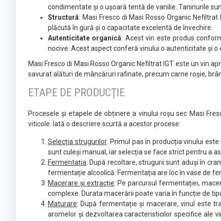
condimentate și o ușoară tentă de vanilie. Taninurile sunt 
Structură
: Masi Fresco di Masi Rosso Organic Nefiltrat 
plăcută în gură și o capacitate excelentă de învechire.
Autenticitate organică
: Acest vin este produs conform 
nocive. Acest aspect conferă vinului o autenticitate și o 
Masi Fresco di Masi Rosso Organic Nefiltrat IGT este un vin aprec
savurat alături de mâncăruri rafinate, precum carne roșie, br
ETAPE DE PRODUCȚIE
Procesele și etapele de obținere a vinului roșu sec Masi Fresco
viticole. Iată o descriere scurtă a acestor procese:
Selecția strugurilor
: Primul pas în producția vinului este
sunt culeși manual, iar selecția se face strict pentru a a
Fermentația
: După recoltare, strugurii sunt aduși în cra
fermentație alcoolică. Fermentația are loc în vase de fe
Macerare și extracție
: Pe parcursul fermentației, macera
complexe. Durata macerării poate varia în funcție de tipul 
Maturare
: După fermentație și macerare, vinul este tr
aromelor și dezvoltarea caracteristicilor specifice ale 