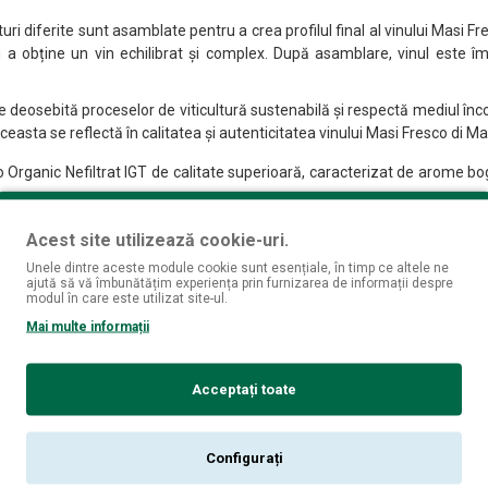
oturi diferite sunt asamblate pentru a crea profilul final al vinului Masi 
ru a obține un vin echilibrat și complex. După asamblare, vinul este îmb
deosebită proceselor de viticultură sustenabilă și respectă mediul încon
aceasta se reflectă în calitatea și autenticitatea vinului Masi Fresco di M
 Organic Nefiltrat IGT de calitate superioară, caracterizat de arome bogat
Acest site utilizează cookie-uri.
Unele dintre aceste module cookie sunt esențiale, în timp ce altele ne
oducția de vinuri de calitate superioară. Fondată în anul 1772 în regiun
ajută să vă îmbunătățim experiența prin furnizarea de informații despre
modul în care este utilizat site-ul.
Mai multe informații
oi metode și tehnici în producția de vinuri. Unua dintre cele mai cuno
 numele de "Appassimento". Această tehnică unică implică uscarea stru
Acceptați toate
exe, puternice și expresive.
 viticultorii locali și a dobândit cunoștințe profunde despre teroirul speci
olinara, le-a permis să creeze vinuri autentice și deosebite.
Configurați