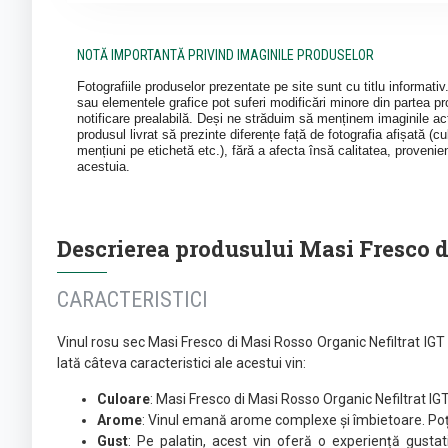
NOTĂ IMPORTANTĂ PRIVIND IMAGINILE PRODUSELOR
Fotografiile produselor prezentate pe site sunt cu titlu informati
sau elementele grafice pot suferi modificări minore din partea pro
notificare prealabilă. Deși ne străduim să menținem imaginile act
produsul livrat să prezinte diferențe față de fotografia afișată (cul
mențiuni pe etichetă etc.), fără a afecta însă calitatea, provenie
acestuia.
Descrierea produsului Masi Fresco di
CARACTERISTICI
Vinul rosu sec Masi Fresco di Masi Rosso Organic Nefiltrat IGT
Iată câteva caracteristici ale acestui vin:
Culoare
: Masi Fresco di Masi Rosso Organic Nefiltrat IG
Arome
: Vinul emană arome complexe și îmbietoare. Poți 
Gust
: Pe palatin, acest vin oferă o experiență gustat