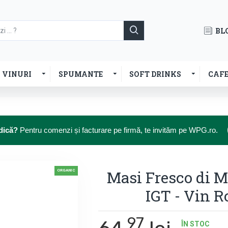
BL
VINURI
SPUMANTE
SOFT DRINKS
CAF
dică?
Pentru comenzi și facturare pe firmă, te invităm pe WPG.ro.
Masi Fresco di M
ORGANIC
IGT - Vin Ro
97
ÎN STOC