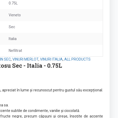
0.75L
Veneto
Sec
Italia
Nefiltrat
IN SEC
,
VINURI MERLOT
,
VINURI ITALIA
,
ALL PRODUCTS
su Sec - Italia - 0.75L
, apreciat în lume și recunoscut pentru gustul său excepțional.
ea sa.
ente subtile de condimente, vanilie și ciocolată.
e fructe negre, precum căpșuni și cireșe, însoțite de accente