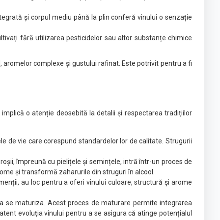
ntegrată și corpul mediu până la plin conferă vinului o senzație
ltivați fără utilizarea pesticidelor sau altor substanțe chimice
, aromelor complexe și gustului rafinat. Este potrivit pentru a fi
mplică o atenție deosebită la detalii și respectarea tradițiilor
ele de vie care corespund standardelor lor de calitate. Strugurii
roșii, împreună cu pielițele și semințele, intră într-un proces de
me și transformă zaharurile din struguri în alcool.
enții, au loc pentru a oferi vinului culoare, structură și arome
ru a se maturiza. Acest proces de maturare permite integrarea
atent evoluția vinului pentru a se asigura că atinge potențialul