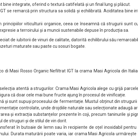
bine integrate, oferind o textură catifelată și un final lung și plăcut.
IGT se remarcă prin structura sa solidă și echilibrată. Aciditatea bine i
principiilor viticulturii organice, ceea ce înseamnă că strugurii sunt cu
expresie a terroirului și a muncii sustenabile depuse în producția sa.
iat de iubitorii de vinuri de calitate, datorită echilibrului său remarcabil
ânzeturi maturate sau paste cu sosuri bogate.
 di Masi Rosso Organic Nefiltrat IGT la crama Masi Agricola din Italia i
 selecția atentă a strugurilor. Crama Masi Agricola alege cu grijă parcel
sigura că doar cele mai bune fructe ajung în procesul de vinificație.
mă și sunt supuși procesului de fermentație. Mustul obținut din strugurii 
rmentație controlate, unde drojdiile naturale sau selecționate adaugă aro
rea și extracția substanțelor prezente în coji, precum taninurile și pigm
de struguri și de stilul de vin dorit.
ansferat în butoaie de lemn sau în recipiente de oțel inoxidabil pent
vinului. Durata maturării poate varia, iar crama Masi Agricola urmărește 