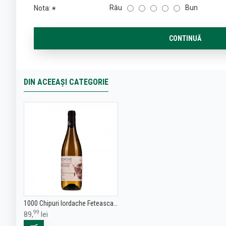
Rău
Bun
Nota:
CONTINUĂ
DIN ACEEAȘI CATEGORIE
1000 Chipuri Iordache Feteasca Alba - Vin Alb Sec - Romania - 0.75L
99
89,
lei