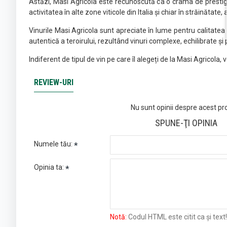
Astăzi, Masi Agricola este recunoscută ca o crama de prestigiu, 
activitatea în alte zone viticole din Italia și chiar în străinătat
Vinurile Masi Agricola sunt apreciate în lume pentru calitatea l
autentică a teroirului, rezultând vinuri complexe, echilibrate și 
Indiferent de tipul de vin pe care îl alegeți de la Masi Agricola,
REVIEW-URI
Nu sunt opinii despre acest pr
SPUNE-ŢI OPINIA
Numele tău:
Opinia ta:
Notă:
Codul HTML este citit ca şi text!