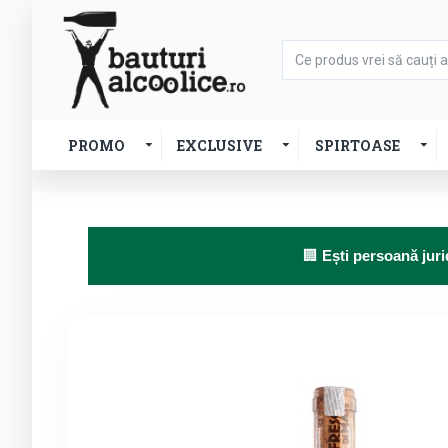
PROMO
EXCLUSIVE
SPIRTOASE
🏢
Ești persoană juri