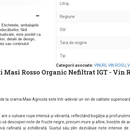
Litraj
Regiune
v. Etichetele, ambalajele
Stil
ducătorilor, fără
ualizate, este posibil ca
ori, detalii de design,
Tara de origine
nța sau conținutul
Tip
Categorii asociate:
VINURI
,
VIN ROSU
,
V
 Masi Rosso Organic Nefiltrat IGT - Vin Ro
 de la crama Masi Agricola este într-adevăr un vin de calitate superioară
T are o culoare roșie intensă și vibrantă, reflectând bogăția și profunzim
să descoperi note de fructe negre, precum mure și afine, însoțite de acc
ivă rafinată și echilibrată. Gustul său plin dezvăluie note intense d