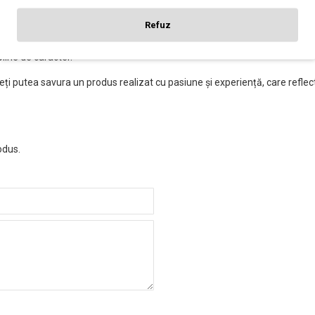
cu o gamă largă de vinuri de calitate, reprezentând diverse stiluri și ter
e, aducându-și experiența și cunoștințele în producția de vinuri.
Refuz
or superioară, atenția acordată detaliilor și respectul pentru tradițiile
pline de caracter.
 veți putea savura un produs realizat cu pasiune și experiență, care reflect
odus.