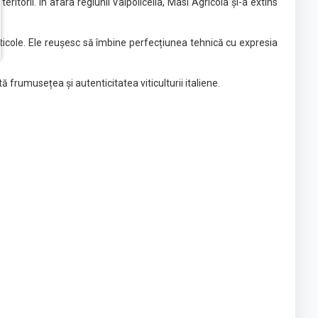
itorii. În afara regiunii Valpolicella, Masi Agricola și-a extins
 viticole. Ele reușesc să îmbine perfecțiunea tehnică cu expresia
ă frumusețea și autenticitatea viticulturii italiene.