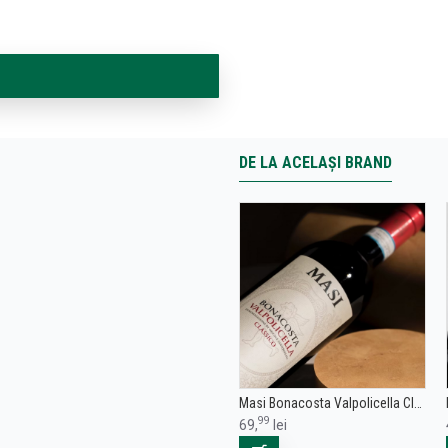
DE LA ACELAȘI BRAND
Masi Bonacosta Valpolicella Classico DOC - Vin Rosu Sec - Italia - 0.75L
99
69,
lei