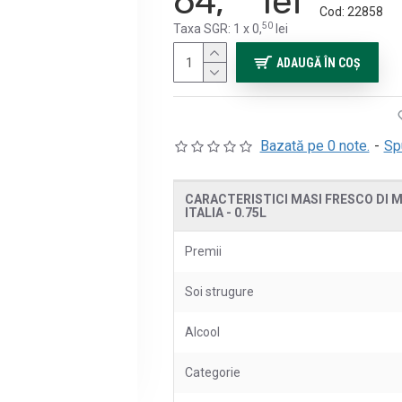
64,
lei
Cod:
22858
50
Taxa SGR: 1 x 0,
lei
ADAUGĂ ÎN COŞ
Bazată pe 0 note.
-
Sp
CARACTERISTICI MASI FRESCO DI MA
ITALIA - 0.75L
Premii
Soi strugure
Alcool
Categorie