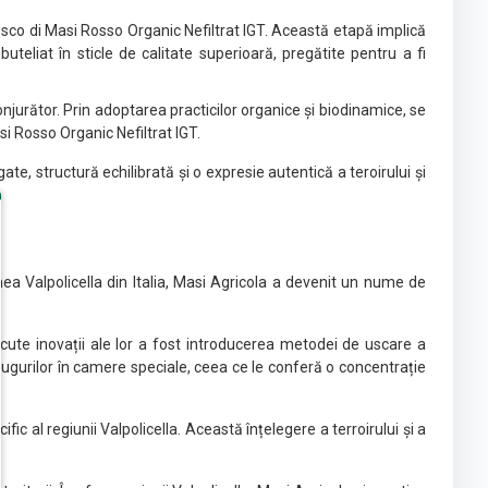
Fresco di Masi Rosso Organic Nefiltrat IGT. Această etapă implică
uteliat în sticle de calitate superioară, pregătite pentru a fi
jurător. Prin adoptarea practicilor organice și biodinamice, se
asi Rosso Organic Nefiltrat IGT.
e, structură echilibrată și o expresie autentică a teroirului și
ea Valpolicella din Italia, Masi Agricola a devenit un nume de
scute inovații ale lor a fost introducerea metodei de uscare a
gurilor în camere speciale, ceea ce le conferă o concentrație
fic al regiunii Valpolicella. Această înțelegere a terroirului și a