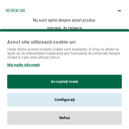
REVIEW-URI
Nu sunt opinii despre acest produs.
SPUNE-ŢI OPINIA
Numele tău:
Acest site utilizează cookie-uri.
Unele dintre aceste module cookie sunt esențiale, în timp ce altele ne
Opinia ta:
ajută să vă îmbunătățim experiența prin furnizarea de informații despre
modul în care este utilizat site-ul.
Mai multe informații
Notă:
Codul HTML este citit ca şi text!
Acceptați toate
Rău
Bun
Nota:
Configurați
CONTINUĂ
Refuz