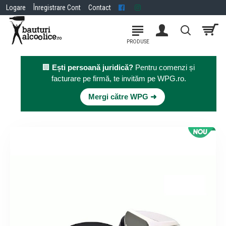
Logare
Înregistrare Cont
Contact
🏢
Ești persoană juridică?
Pentru comenzi și
facturare pe firmă, te invităm pe WPG.ro.
×
Mergi către WPG ➜