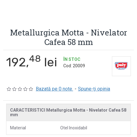
Metallurgica Motta - Nivelator
Cafea 58 mm
48
192,
lei
ÎN STOC
Cod:
20009
Bazată pe 0 note.
-
Spune-ţi opinia
CARACTERISTICI Metallurgica Motta - Nivelator Cafea 58
mm
Material
Otel Inoxidabil