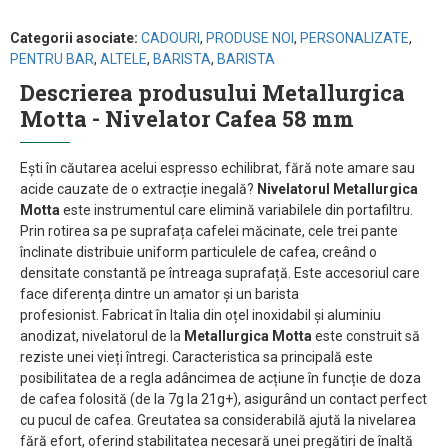
Categorii asociate:
CADOURI
,
PRODUSE NOI
,
PERSONALIZATE
,
PENTRU BAR
,
ALTELE
,
BARISTA
,
BARISTA
Descrierea produsului Metallurgica
Motta - Nivelator Cafea 58 mm
Ești în căutarea acelui espresso echilibrat, fără note amare sau
acide cauzate de o extracție inegală?
Nivelatorul Metallurgica
Motta
este instrumentul care elimină variabilele din portafiltru.
Prin rotirea sa pe suprafața cafelei măcinate, cele trei pante
înclinate distribuie uniform particulele de cafea, creând o
densitate constantă pe întreaga suprafață. Este accesoriul care
face diferența dintre un amator și un barista
profesionist. Fabricat în Italia din oțel inoxidabil și aluminiu
anodizat, nivelatorul de la
Metallurgica Motta
este construit să
reziste unei vieți întregi. Caracteristica sa principală este
posibilitatea de a regla adâncimea de acțiune în funcție de doza
de cafea folosită (de la 7g la 21g+), asigurând un contact perfect
cu pucul de cafea. Greutatea sa considerabilă ajută la nivelarea
fără efort, oferind stabilitatea necesară unei pregătiri de înaltă