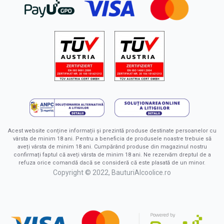
Acest website conține informații și prezintă produse destinate persoanelor cu
vârsta de minim 18 ani. Pentru a beneficia de produsele noastre trebuie să
aveți vârsta de minim 18 ani. Cumpărând produse din magazinul nostru
confirmați faptul că aveți vârsta de minim 18 ani. Ne rezervăm dreptul de a
refuza orice comandă dacă se consideră că este plasată de un minor.
Copyright © 2022, BauturiAlcoolice.ro