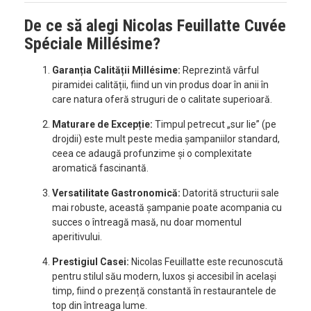
De ce să alegi Nicolas Feuillatte Cuvée
Spéciale Millésime?
Garanția Calității Millésime:
Reprezintă vârful
piramidei calității, fiind un vin produs doar în anii în
care natura oferă struguri de o calitate superioară.
Maturare de Excepție:
Timpul petrecut „sur lie” (pe
drojdii) este mult peste media șampaniilor standard,
ceea ce adaugă profunzime și o complexitate
aromatică fascinantă.
Versatilitate Gastronomică:
Datorită structurii sale
mai robuste, această șampanie poate acompania cu
succes o întreagă masă, nu doar momentul
aperitivului.
Prestigiul Casei:
Nicolas Feuillatte este recunoscută
pentru stilul său modern, luxos și accesibil în același
timp, fiind o prezență constantă în restaurantele de
top din întreaga lume.