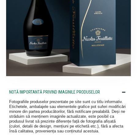
NOTĂ IMPORTANTĂ PRIVIND IMAGINILE PRODUSELOR
Fotografiile produselor prezentate pe site sunt cu titlu informativ.
Etichetele, ambalajele sau elementele grafice pot suferi modificări
minore din partea producătorilor, fără notificare prealabilă. Deși ne
străduim să menținem imaginile actualizate, este posibil ca
produsul livrat să prezinte diferențe față de fotografia afișată
(culori, detalii de design, mențiuni pe etichetă etc.), fără a afecta
însă calitatea, proveniența sau conținutul acestuia.