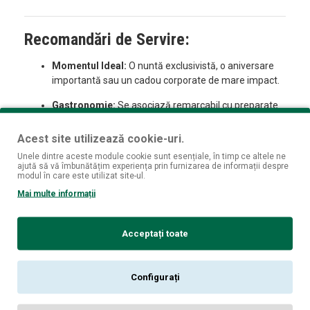
Recomandări de Servire:
Momentul Ideal:
O nuntă exclusivistă, o aniversare
importantă sau un cadou corporate de mare impact.
Gastronomie:
Se asociază remarcabil cu preparate
sofisticate precum homarul la grătar, risotto cu trufe
albe, pește nobil la cuptor (doradă sau lup de mare)
Acest site utilizează cookie-uri.
sau brânzeturi maturate precum Comté de 24 de luni.
Unele dintre aceste module cookie sunt esențiale, în timp ce altele ne
ajută să vă îmbunătățim experiența prin furnizarea de informații despre
Temperatură:
Se recomandă servirea la
10-12°C
modul în care este utilizat site-ul.
pentru a-i permite buchetului complex să se deschidă
Mai multe informații
pe deplin.
Acceptați toate
Specificații:
Tip produs:
Champagne AOC (Brut Millésime).
Configurați
Producător:
Centre Vinicole - Champagne Nicolas