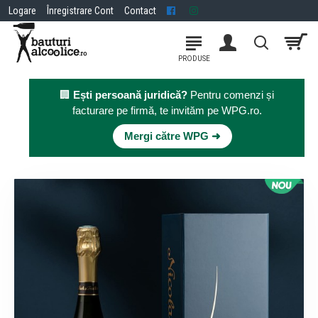
Logare
Înregistrare Cont
Contact
🏢
Ești persoană juridică?
Pentru comenzi și
facturare pe firmă, te invităm pe WPG.ro.
×
Mergi către WPG ➜