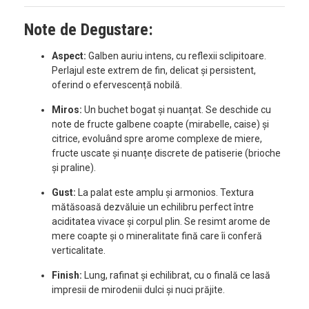
Note de Degustare:
Aspect:
Galben auriu intens, cu reflexii sclipitoare.
Perlajul este extrem de fin, delicat și persistent,
oferind o efervescență nobilă.
Miros:
Un buchet bogat și nuanțat. Se deschide cu
note de fructe galbene coapte (mirabelle, caise) și
citrice, evoluând spre arome complexe de miere,
fructe uscate și nuanțe discrete de patiserie (brioche
și praline).
Gust:
La palat este amplu și armonios. Textura
mătăsoasă dezvăluie un echilibru perfect între
aciditatea vivace și corpul plin. Se resimt arome de
mere coapte și o mineralitate fină care îi conferă
verticalitate.
Finish:
Lung, rafinat și echilibrat, cu o finală ce lasă
impresii de mirodenii dulci și nuci prăjite.