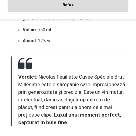
Feuillatte.
Refuz
Cupaj:
Pinot Noir, Chardonnay, Pinot Meunier
(proporțiile variază în funcție de an).
Volum:
750 ml.
Alcool:
12% vol.
Verdict:
Nicolas Feuillatte Cuvée Spéciale Brut
Millésime este o șampanie care impresionează
prin generozitate și precizie. Este un vin matur,
intelectual, dar în același timp extrem de
plăcut, fiind creat pentru a onora cele mai
prețioase clipe.
Luxul unui moment perfect,
capturat în bule fine.