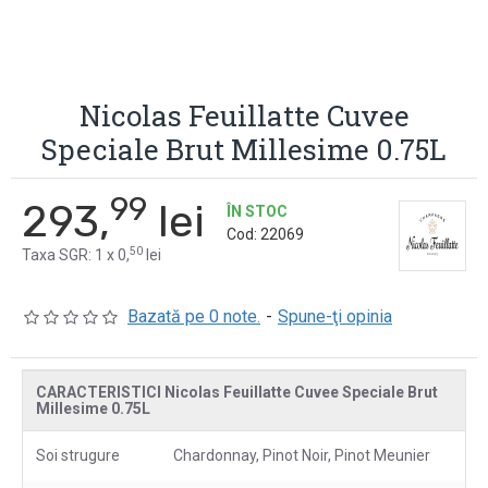
Nicolas Feuillatte Cuvee
Speciale Brut Millesime 0.75L
99
293,
lei
ÎN STOC
Cod:
22069
50
Taxa SGR: 1 x 0,
lei
Bazată pe 0 note.
-
Spune-ţi opinia
CARACTERISTICI Nicolas Feuillatte Cuvee Speciale Brut
Millesime 0.75L
Soi strugure
Chardonnay, Pinot Noir, Pinot Meunier