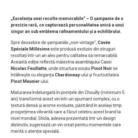
„Excelența unei recolte memorabile” – O șampanie de o
precizie rară, ce capturează personalitatea unică a unui
singur an sub emblema rafinamentului și a echilibrului.
Spre deosebire de șampaniile „non-vintage”,
Cuvée
Spéciale Millésime
este produsă exclusiv din struguri
recoltați într-un an ales pentru calitatea sa remarcabilă.
Această ediție reflectă măiestria asamblajului Casei
Nicolas Feuillatte
, unde structura soiului
Pinot Noir
se
întâlnește cu eleganța
Chardonnay
-ului și fructozitatea
Pinot Meunier
-ului.
Maturarea îndelungată în pivnițele din Chouilly (minimum 5
ani) transformă acest vin într-un spumant complex, cu o
textură densă și arome evoluate, păstrând în același timp
prospețimea vibrantă care a făcut celebru acest brand la
nivel mondial. Sticla, adesea prezentată într-un design
distinctiv, sugerează un vin creat pentru momentele care
merită o atenție specială.