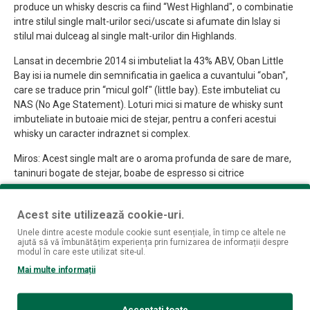
produce un whisky descris ca fiind “West Highland", o combinatie
intre stilul single malt-urilor seci/uscate si afumate din Islay si
stilul mai dulceag al single malt-urilor din Highlands.
Lansat in decembrie 2014 si imbuteliat la 43% ABV, Oban Little
Bay isi ia numele din semnificatia in gaelica a cuvantului “oban",
care se traduce prin “micul golf" (little bay). Este imbuteliat cu
NAS (No Age Statement). Loturi mici si mature de whisky sunt
imbuteliate in butoaie mici de stejar, pentru a conferi acestui
whisky un caracter indraznet si complex.
Miros: Acest single malt are o aroma profunda de sare de mare,
taninuri bogate de stejar, boabe de espresso si citrice
Gust: Gustul acestui single malt ne duce cu gandul la budinca,
zahar brun, citrice si condimente uscate
Acest site utilizează cookie-uri.
Unele dintre aceste module cookie sunt esențiale, în timp ce altele ne
Finish: Finish-ul acestui single malt este unul elegant, cu atingeri
ajută să vă îmbunătățim experiența prin furnizarea de informații despre
de fructe si ciocolata neagra
modul în care este utilizat site-ul.
Mai multe informații
Acceptați toate