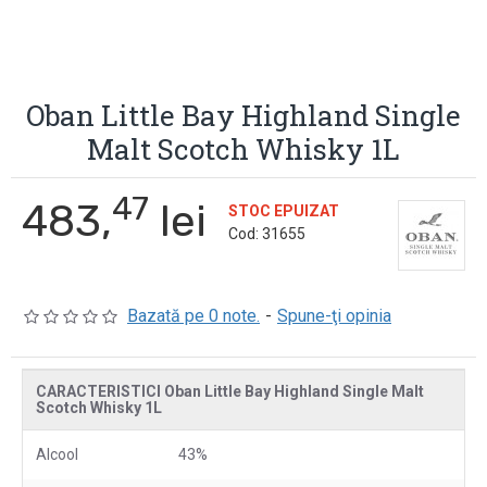
Oban Little Bay Highland Single
Malt Scotch Whisky 1L
47
483,
lei
STOC EPUIZAT
Cod:
31655
Bazată pe 0 note.
-
Spune-ţi opinia
CARACTERISTICI Oban Little Bay Highland Single Malt
Scotch Whisky 1L
Alcool
43%