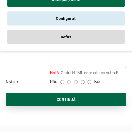
REVIEW-URI
Nu sunt opinii despre acest produs.
Configurați
SPUNE-ŢI OPINIA
Numele tău:
Refuz
Opinia ta:
Notă:
Codul HTML este citit ca şi text!
Rău
Bun
Nota:
CONTINUĂ