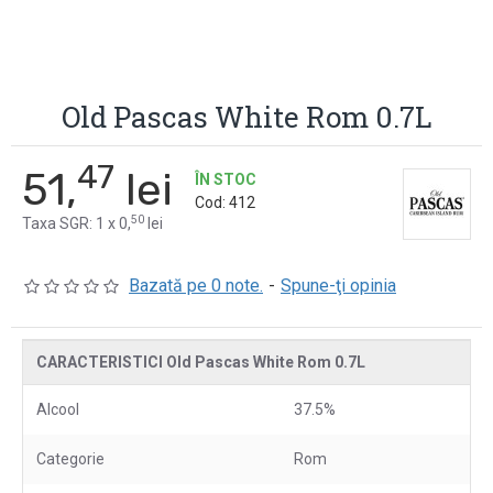
Old Pascas White Rom 0.7L
47
51,
lei
ÎN STOC
Cod:
412
50
Taxa SGR: 1 x 0,
lei
Bazată pe 0 note.
-
Spune-ţi opinia
CARACTERISTICI Old Pascas White Rom 0.7L
Alcool
37.5%
Categorie
Rom