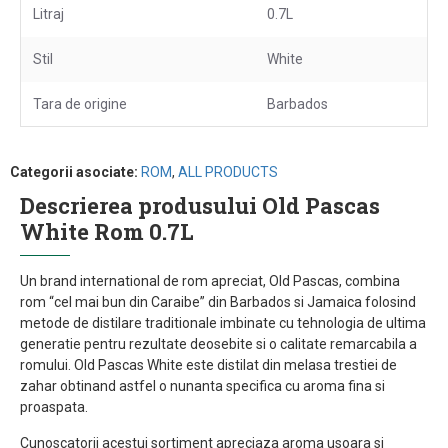
Litraj
0.7L
Stil
White
Tara de origine
Barbados
Categorii asociate:
ROM
,
ALL PRODUCTS
Descrierea produsului Old Pascas
White Rom 0.7L
Un brand international de rom apreciat, Old Pascas, combina
rom “cel mai bun din Caraibe” din Barbados si Jamaica folosind
metode de distilare traditionale imbinate cu tehnologia de ultima
generatie pentru rezultate deosebite si o calitate remarcabila a
romului. Old Pascas White este distilat din melasa trestiei de
zahar obtinand astfel o nunanta specifica cu aroma fina si
proaspata.
Cunoscatorii acestui sortiment apreciaza aroma usoara si