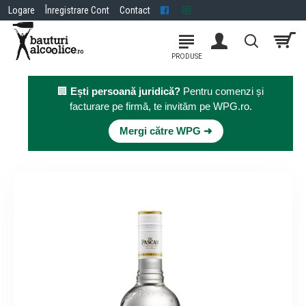
Logare
Înregistrare Cont
Contact
🏢
Ești persoană juridică?
Pentru comenzi și
facturare pe firmă, te invităm pe WPG.ro.
×
Mergi către WPG ➜