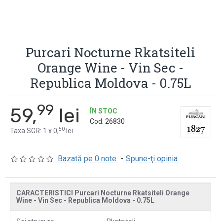
Purcari Nocturne Rkatsiteli
Orange Wine - Vin Sec -
Republica Moldova - 0.75L
99
59,
lei
ÎN STOC
Cod:
26830
50
Taxa SGR: 1 x 0,
lei
Bazată pe 0 note.
-
Spune-ţi opinia
CARACTERISTICI Purcari Nocturne Rkatsiteli Orange
Wine - Vin Sec - Republica Moldova - 0.75L