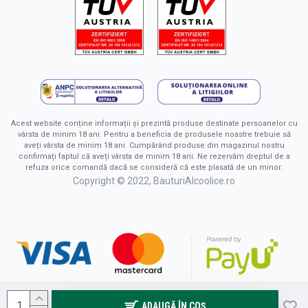
Acest website conține informații și prezintă produse destinate persoanelor cu
vârsta de minim 18 ani. Pentru a beneficia de produsele noastre trebuie să
aveți vârsta de minim 18 ani. Cumpărând produse din magazinul nostru
confirmați faptul că aveți vârsta de minim 18 ani. Ne rezervăm dreptul de a
refuza orice comandă dacă se consideră că este plasată de un minor.
Copyright © 2022, BauturiAlcoolice.ro
ADAUGĂ ÎN COŞ