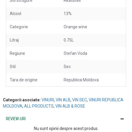
Soi strugure
Rkatsiteli
Alcool
13%
Categorie
Orange wine
Litraj
0.75L
Regiune
Stefan Voda
Stil
Sec
Tara de origine
Republica Moldova
Categorii asociate:
VINURI
,
VIN ALB
,
VIN SEC
,
VINURI REPUBLICA
MOLDOVA
,
ALL PRODUCTS
,
VIN ALB & ROSE
REVIEW-URI
Nu sunt opinii despre acest produs.