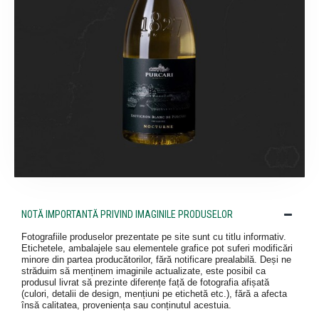
NOTĂ IMPORTANTĂ PRIVIND IMAGINILE PRODUSELOR
Fotografiile produselor prezentate pe site sunt cu titlu informativ.
Etichetele, ambalajele sau elementele grafice pot suferi modificări
minore din partea producătorilor, fără notificare prealabilă. Deși ne
străduim să menținem imaginile actualizate, este posibil ca
produsul livrat să prezinte diferențe față de fotografia afișată
(culori, detalii de design, mențiuni pe etichetă etc.), fără a afecta
însă calitatea, proveniența sau conținutul acestuia.