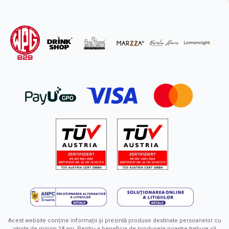
Acest website conține informații și prezintă produse destinate persoanelor cu
vârsta de minim 18 ani. Pentru a beneficia de produsele noastre trebuie să