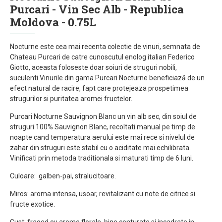
Purcari - Vin Sec Alb - Republica
Moldova - 0.75L
Nocturne este cea mai recenta colectie de vinuri, semnata de
Chateau Purcari de catre cunoscutul enolog italian Federico
Giotto, aceasta foloseste doar soiuri de struguri nobili,
suculenti.Vinurile din gama Purcari Nocturne beneficiază de un
efect natural de racire, fapt care protejeaza prospetimea
strugurilor si puritatea aromei fructelor.
Purcari Nocturne Sauvignon Blanc un vin alb sec, din soiul de
struguri 100% Sauvignon Blanc, recoltati manual pe timp de
noapte cand temperatura aerului este mai rece si nivelul de
zahar din struguri este stabil cu o aciditate mai echilibrata.
Vinificati prin metoda traditionala si maturati timp de 6 luni.
Culoare: galben-pai, stralucitoare.
Miros: aroma intensa, usoar, revitalizant cu note de citrice si
fructe exotice.