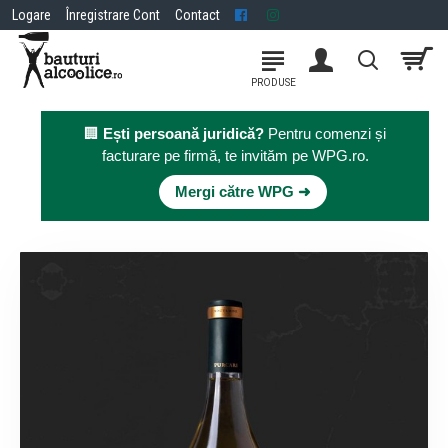
Logare
Înregistrare Cont
Contact
🏢
Ești persoană juridică?
Pentru comenzi și
facturare pe firmă, te invităm pe WPG.ro.
×
Mergi către WPG ➜