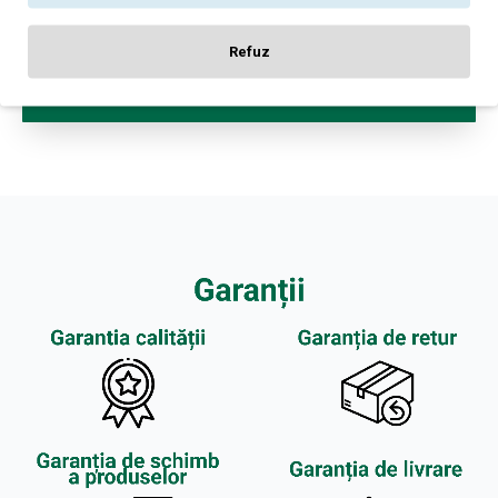
Rău
Bun
Nota:
Refuz
CONTINUĂ