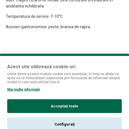
Gust: fraged cu arome florale, bine conturate si incadrate in
aciditatea echilibrata.
Temperatura de servire: 7-10°С.
Asocieri gastronomice: peste, branza de capra.
REVIEW-URI
Acest site utilizează cookie-uri.
Nu sunt opinii despre acest produs.
Unele dintre aceste module cookie sunt esențiale, în timp ce altele ne
SPUNE-ŢI OPINIA
ajută să vă îmbunătățim experiența prin furnizarea de informații despre
modul în care este utilizat site-ul.
Mai multe informații
Numele tău:
Opinia ta:
Acceptați toate
Configurați
Notă:
Codul HTML este citit ca şi text!