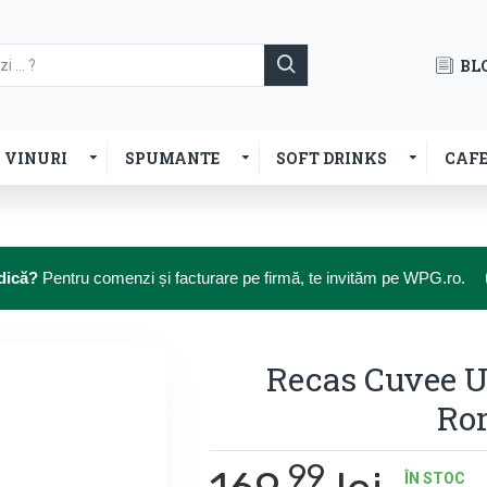
BL
VINURI
SPUMANTE
SOFT DRINKS
CAF
dică?
Pentru comenzi și facturare pe firmă, te invităm pe WPG.ro.
Recas Cuvee U
Rom
99
ÎN STOC