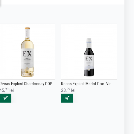
Recas Explicit Chardonnay DOP CMD - Vin Alb Sec- Romania - 0.75L
Recas Explicit Merlot Doc- Vin Sec Rosu - Romania - 0.375L
99
99
45,
lei
23,
lei