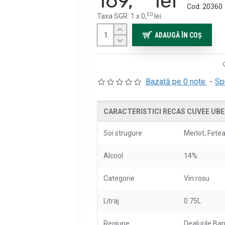
169,
lei
Cod:
20360
50
Taxa SGR: 1 x 0,
lei
ADAUGĂ ÎN COŞ
Bazată pe 0 note.
-
Sp
CARACTERISTICI RECAS CUVEE UBER
Soi strugure
Merlot, Fete
Alcool
14%
Categorie
Vin rosu
Litraj
0.75L
Regiune
Dealurile Ban