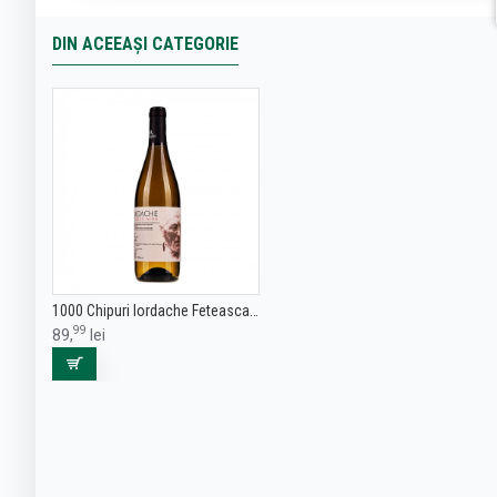
DIN ACEEAȘI CATEGORIE
1000 Chipuri Iordache Feteasca Alba - Vin Alb Sec - Romania - 0.75L
99
89,
lei