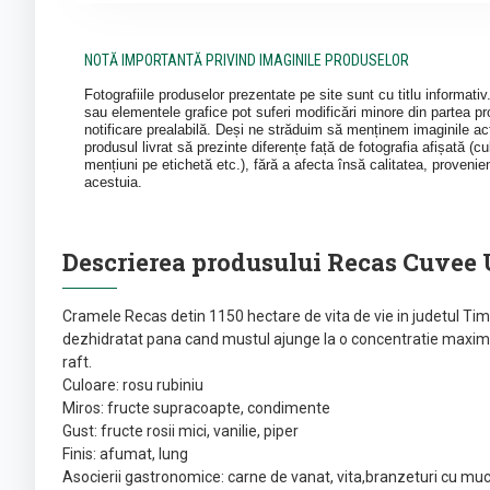
NOTĂ IMPORTANTĂ PRIVIND IMAGINILE PRODUSELOR
Fotografiile produselor prezentate pe site sunt cu titlu informati
sau elementele grafice pot suferi modificări minore din partea pro
notificare prealabilă. Deși ne străduim să menținem imaginile act
produsul livrat să prezinte diferențe față de fotografia afișată (cul
mențiuni pe etichetă etc.), fără a afecta însă calitatea, provenie
acestuia.
Descrierea produsului Recas Cuvee U
Cramele Recas detin 1150 hectare de vita de vie in judetul Tim
dezhidratat pana cand mustul ajunge la o concentratie maxima. V
raft.
Culoare: rosu rubiniu
Miros: fructe supracoapte, condimente
Gust: fructe rosii mici, vanilie, piper
Finis: afumat, lung
Asocierii gastronomice: carne de vanat, vita,branzeturi cu muc