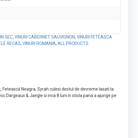
IN SEC
,
VINURI CABERNET SAUVIGNON
,
VINURI FETEASCA
ELE RECAS
,
VINURI ROMANIA
,
ALL PRODUCTS
, Fetească Neagra, Syrah culesi destul de devreme lasati la
sc Dargeaux & Jaegle si inca 8 luni in sticla pana a ajunge pe