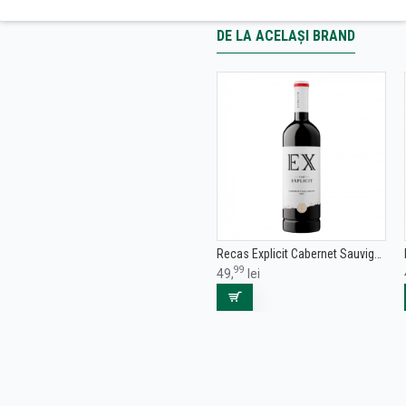
DE LA ACELAȘI BRAND
Recas Explicit Cabernet Sauvignon DOP CMD - Vin Rosu Sec- Romania - 0.75L
99
49,
lei