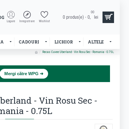
00
0 produs(e) - 0,
lei
OG
Logare
Inregistrare
Wishlist
EA
CADOURI
LICHIOR
ALTELE
Recas Cuvee Uberland - Vin Rosu Sec - Romania - 0.75L
×
Mergi către WPG ➜
berland - Vin Rosu Sec -
ania - 0.75L