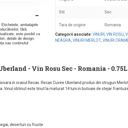
Stil
Sec
v. Etichetele, ambalajele
Tara de origine
Romania
ducătorilor, fără
ualizate, este posibil ca
Categorii asociate:
VINURI
,
VIN ROSU
,
V
ori, detalii de design,
NEAGRA
,
VINURI MERLOT
,
VINURI CRAM
nța sau conținutul
berland - Vin Rosu Sec - Romania - 0.75L
isoara in orasul Recas. Recas Cuvee Uberland produs din struguri Merlot
inul obtinut este tinut la maturat 14 luni in butoaie de stejar frantuze
egai, deserturi cu fructe