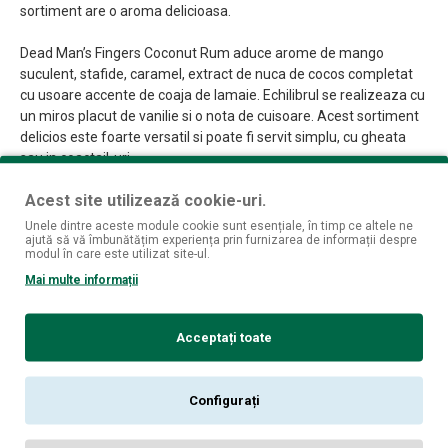
sortiment are o aroma delicioasa.
Dead Man’s Fingers Coconut Rum aduce arome de mango
suculent, stafide, caramel, extract de nuca de cocos completat
cu usoare accente de coaja de lamaie. Echilibrul se realizeaza cu
un miros placut de vanilie si o nota de cuisoare. Acest sortiment
delicios este foarte versatil si poate fi servit simplu, cu gheata
sau in coactail-uri.
Acest site utilizează cookie-uri.
Unele dintre aceste module cookie sunt esențiale, în timp ce altele ne
REVIEW-URI
ajută să vă îmbunătățim experiența prin furnizarea de informații despre
modul în care este utilizat site-ul.
Nu sunt opinii despre acest produs.
Mai multe informații
SPUNE-ŢI OPINIA
Acceptați toate
Numele tău:
Opinia ta:
Configurați