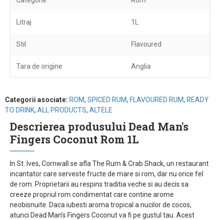
Categorie
Rom
Litraj
1L
Stil
Flavoured
Tara de origine
Anglia
Categorii asociate:
ROM
,
SPICED RUM
,
FLAVOURED RUM
,
READY
TO DRINK
,
ALL PRODUCTS
,
ALTELE
Descrierea produsului Dead Man's
Fingers Coconut Rom 1L
In St. Ives, Cornwall se afla The Rum & Crab Shack, un restaurant
incantator care serveste fructe de mare si rom, dar nu orice fel
de rom. Proprietarii au respins traditia veche si au decis sa
creeze propriul rom condimentat care contine arome
neobisnuite. Daca iubesti aroma tropical a nucilor de cocos,
atunci Dead Man’s Fingers Coconut va fi pe gustul tau. Acest