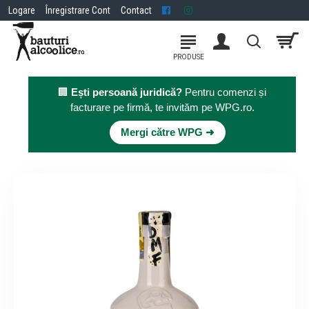
Logare
Înregistrare Cont
Contact
🏢
Ești persoană juridică?
Pentru comenzi și
facturare pe firmă, te invităm pe WPG.ro.
×
Mergi către WPG ➜