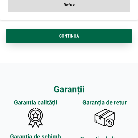
Refuz
Notă:
Codul HTML este citit ca şi text!
Rău
Bun
Nota:
CONTINUĂ