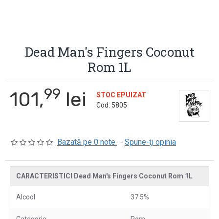
Dead Man's Fingers Coconut
Rom 1L
99
101,
lei
STOC EPUIZAT
Cod:
5805
Bazată pe 0 note.
-
Spune-ţi opinia
CARACTERISTICI Dead Man's Fingers Coconut Rom 1L
Alcool
37.5%