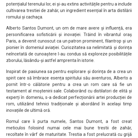
potențialul terenului lor, ei și-au extins activitățile pentru a include
cultivarea trestiei de zahăr, un ingredient esențial în arta distilării
romului și cachaça.
Alberto Santos Dumont, un om de mare avere și influență, era
personificarea sofisticării și inovației. Trăind în vibrantul oraș
Paris, a devenit cunoscut ca un patron prominent, filantrop și un
pionier în domeniul aviației. Curiozitatea sa nelimitată și dorința
neîncetată de cunoaștere l-au condus să exploreze posibilitățile
zborului, lăsându-și astfel amprenta în istorie.
Inspirat de pasiunea sa pentru explorare și dorința de a crea un
spirit care să îmbrace esența spiritului său aventuros, Alberto a
pornit într-o călătorie pentru a crea un rom care să fie un
testament al moștenirii sale. Colaborând cu distilatori de elită și
experți în domeniu, s-a dedicat perfecționării artei producției de
rom, utilizând tehnici tradiționale și abordând în același timp
inovațiile de ultimă oră.
Romul care îi purta numele, Santos Dumont, a fost creat
meticulos folosind numai cele mai bune trestii de zahăr,
recoltate în vârf de maturitate. Trestia a fost prelucrată cu grijă