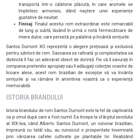
transportă într-o călătorie plăcută, în care aromele se
împletesc armonios, dând naștere unei experiențe
gustative de neuitat.
Finisaj
: Finalul acestui rom extraordinar este remarcabil
de lung și subtil, lăsând în urmă o notă fermecătoare de
miere dulce, care persistă pe palatină și încântă simțurile.
Santos Dumont XO reprezintă o alegere prețioasă și exclusivă
pentru iubitorii de rom. Savoarea sa rafinată și complexitatea sa
distinctă îl fac un adevărat obiect de dorință. Fie că îl savurați în
compania prietenilor apropiați sau îl adăugați colecției voastre de
licoare alese, acest rom brazilian de excepție vă va încânta
simțurile și va rămâne în amintirea voastră ca o experiență
memorabilă.
ISTORIA BRANDULUI
Istoria brandului de rom Santos Dumont este la fel de captivantă
ca și omul după care a fost numit. Ea începe la sfârșitul secolului
al XIX-lea, când Alberto Santos Dumont, un vizionar brazilian,
împreună cu tatăl său, au cunoscut o prosperitate însemnată
prin vânzarea cafelei cultivate pe plantațiile lor. Realizând