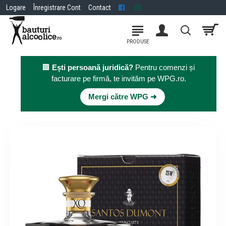
Logare
Înregistrare Cont
Contact
🏢
Ești persoană juridică?
Pentru comenzi și
facturare pe firmă, te invităm pe WPG.ro.
×
Mergi către WPG ➜