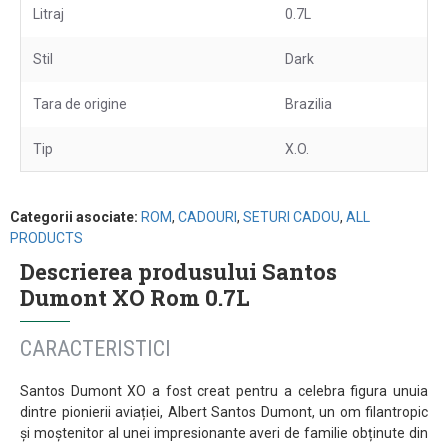
Litraj
0.7L
Stil
Dark
Tara de origine
Brazilia
Tip
X.O.
Categorii asociate:
ROM
,
CADOURI
,
SETURI CADOU
,
ALL
PRODUCTS
Descrierea produsului Santos
Dumont XO Rom 0.7L
CARACTERISTICI
Santos Dumont XO a fost creat pentru a celebra figura unuia
dintre pionierii aviației, Albert Santos Dumont, un om filantropic
și moștenitor al unei impresionante averi de familie obținute din