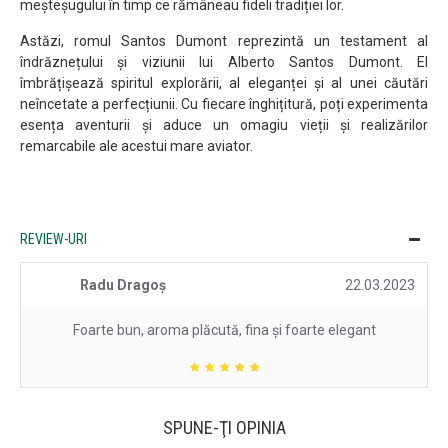
meșteșugului în timp ce rămâneau fideli tradiției lor.
Astăzi, romul Santos Dumont reprezintă un testament al
îndrăznețului și viziunii lui Alberto Santos Dumont. El
îmbrățișează spiritul explorării, al eleganței și al unei căutări
neîncetate a perfecțiunii. Cu fiecare înghițitură, poți experimenta
esența aventurii și aduce un omagiu vieții și realizărilor
remarcabile ale acestui mare aviator.
REVIEW-URI
Radu Dragoș
22.03.2023
Foarte bun, aroma plăcută, fina și foarte elegant
SPUNE-ŢI OPINIA