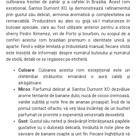
cultivarea trestiei de zahăr și a cafelei în Brazilia. Acest rom
excețional, Santos Dumont XO, își demonstrează rafinamentul
prin gustul său delicat, armonia aromatică și complexitatea sa
remarcabilă. Producătorii au ales cu grijă să-l maturizeze în
butoaie speciale, care au fost utilizate anterior pentru a stoca
sherry Pedro Ximenez, vin de Porto și bourbon, cu scopul de a
conferi acestui rom brazilian premium o identitate unică și
aparte. Fiind o ediție limitată și îmbuteliată manual, fiecare sticlă
este însoțită de informații despre numărul butoiului și numărul
de sticlă, detalii ce se regăsesc pe etichetă.
Culoare
: Culoarea acestui rom excepțional este un
chihlimbar strălucitor, emanând o aură caldă și
atrăgătoare.
Miros
: Parfumul delicat al Santos Dumont XO dezvăluie
arome tentante de banane dulci, nucă de cocos cremoasă,
vanilie subtilă și note fine de ananas proaspăt. Încă de la
primul contact olfactiv, vă veți lăsa încântați de un buchet
parfumat ce promite o experiență senzorială deosebită.
Gust
: Gustul său neted și desăvârșit îmbrățișează papilele
gustative cu o dulceață delicată, învăluită în note pline de
savoare de banane coapte și unt fin. Fiecare înghițitură vă