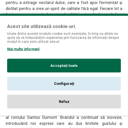
pentru a extrage nectarul dulce, care a fost apoi fermentat și
distilat pentru a crea un spirit de calitate fără egal. Fiecare lot a
fost supus unui control riguros al calității, asigurându-se că doar
cel mai excepțional rom purta numele Santos Dumont.
Acest site utilizează cookie-uri.
Reputația romului Santos Dumont s-a răspândit rapid în cercurile
Unele dintre aceste module cookie sunt esențiale, în timp ce altele ne
elitiste din Paris, captivând palatul cunoscătorilor și câștigând
ajută să vă îmbunătățim experiența prin furnizarea de informații despre
modul în care este utilizat site-ul.
brandului un loc de seamă în lumea băuturilor fine. Aromele
bogate și complexe și textura catifelată și netedă au făcut din el
Mai multe informații
alegerea preferată a celor care apreciau arta romului.
În afara gustului său excepțional, romul Santos Dumont a
Acceptați toate
devenit un simbol al rafinamentului, eleganței și spiritului pionier
al celui după care a fost numit. El era savurat adesea în cele mai
prestigioase localuri, unde intelectualii, artiștii și aviatorii se
Configurați
adunau pentru a-și împărtăși povești și a celebra spiritul
aventurii.
Refuz
Chiar și după trecerea lui Alberto Santos Dumont, moștenirea sa
a trăit în continuare prin calitatea durabilă și farmecul atemporal
al romului Santos Dumont. Brandul a continuat să inoveze,
introducând noi expresii care au dus limitele gustului și