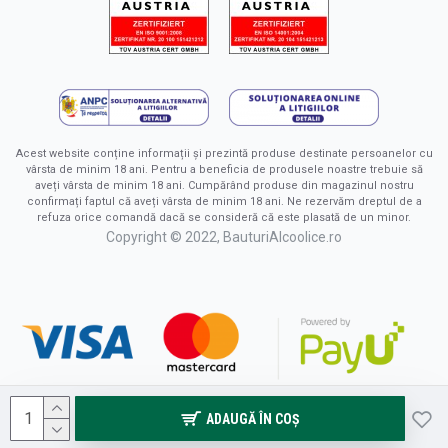
Acest website conține informații și prezintă produse destinate persoanelor cu
vârsta de minim 18 ani. Pentru a beneficia de produsele noastre trebuie să
aveți vârsta de minim 18 ani. Cumpărând produse din magazinul nostru
confirmați faptul că aveți vârsta de minim 18 ani. Ne rezervăm dreptul de a
refuza orice comandă dacă se consideră că este plasată de un minor.
Copyright © 2022, BauturiAlcoolice.ro
ADAUGĂ ÎN COŞ