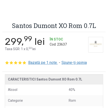
Santos Dumont XO Rom 0.7L
99
299,
lei
ÎN STOC
Cod:
23637
50
Taxa SGR: 1 x 0,
lei
Bazată pe 1 note.
-
Spune-ţi opinia
CARACTERISTICI Santos Dumont XO Rom 0.7L
Alcool
40%
Categorie
Rom