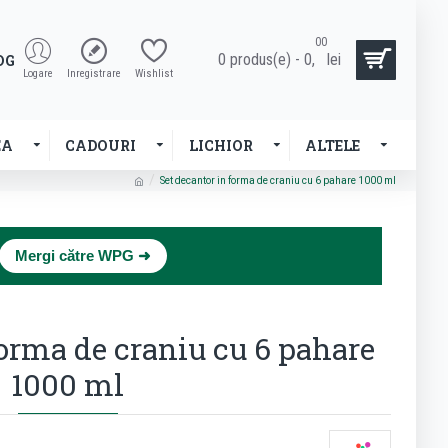
00
0 produs(e) - 0,
lei
OG
Logare
Inregistrare
Wishlist
EA
CADOURI
LICHIOR
ALTELE
Set decantor in forma de craniu cu 6 pahare 1000 ml
×
Mergi către WPG ➜
forma de craniu cu 6 pahare
1000 ml