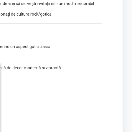
de vrei să servești invitații într-un mod memorabil.
onați de cultura rock/gotică.
ferind un aspect gotic clasic.
iesă de decor modernă și vibrantă.