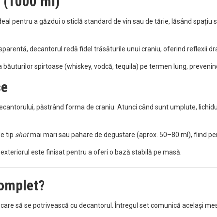
” (1000 ml)
deal pentru a găzdui o sticlă standard de vin sau de tărie, lăsând spațiu
ansparentă, decantorul redă fidel trăsăturile unui craniu, oferind reflex
 băuturilor spirtoase (whiskey, vodcă, tequila) pe termen lung, preveni
ce
cantorului, păstrând forma de craniu. Atunci când sunt umplute, lichidul 
e tip
shot
mai mari sau pahare de degustare (aprox. 50–80 ml), fiind perfe
exteriorul este finisat pentru a oferi o bază stabilă pe masă.
complet?
are să se potrivească cu decantorul. Întregul set comunică același mesaj