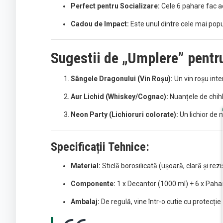
Perfect pentru Socializare:
Cele 6 pahare fac ac
Cadou de Impact:
Este unul dintre cele mai popu
Sugestii de „Umplere” pentr
Sângele Dragonului (Vin Roșu):
Un vin roșu int
Aur Lichid (Whiskey/Cognac):
Nuanțele de chihl
Neon Party (Lichioruri colorate):
Un lichior de 
Specificații Tehnice:
Material:
Sticlă borosilicată (ușoară, clară și rezi
Componente:
1 x Decantor (1000 ml) + 6 x Paha
Ambalaj:
De regulă, vine într-o cutie cu protecție 