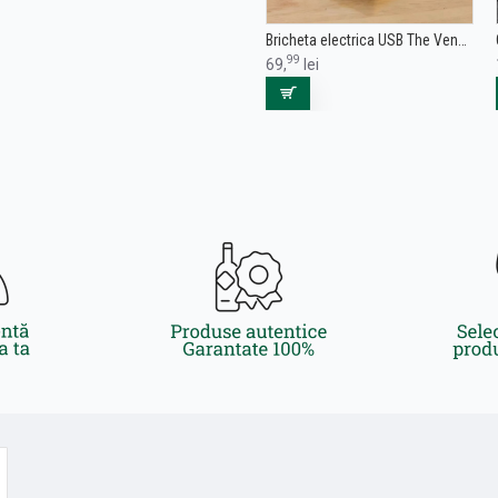
Bricheta electrica USB The Venetian Gold
99
69,
lei