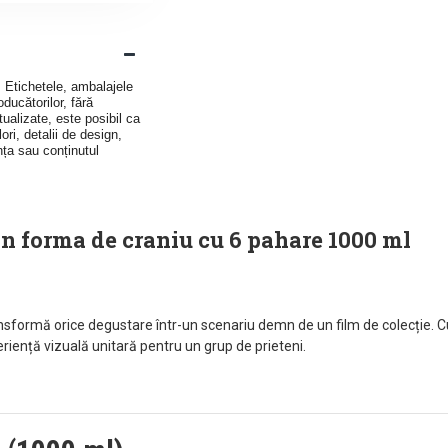
v. Etichetele, ambalajele
ducătorilor, fără
ualizate, este posibil ca
ori, detalii de design,
nța sau conținutul
in forma de craniu cu 6 pahare 1000 ml
nsformă orice degustare într-un scenariu demn de un film de colecție. 
eriență vizuală unitară pentru un grup de prieteni.