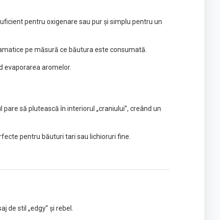
 suficient pentru oxigenare sau pur și simplu pentru un
ii dramatice pe măsură ce băutura este consumată.
nd evaporarea aromelor.
pare să plutească în interiorul „craniului”, creând un
cte pentru băuturi tari sau lichioruri fine.
 de stil „edgy” și rebel.