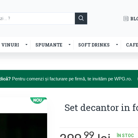
BL
VINURI
SPUMANTE
SOFT DRINKS
CAF
dică?
Pentru comenzi și facturare pe firmă, te invităm pe WPG.ro.
Set decantor in 
99
ÎN STOC