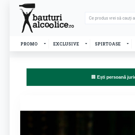
PROMO
EXCLUSIVE
SPIRTOASE
🏢
Ești persoană juri