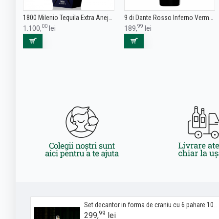
1800 Milenio Tequila Extra Anejo 0.7L
9 di Dante Rosso Inferno Vermut 0.7L
00
99
1.100,
lei
189,
lei
Set decantor in forma de craniu cu 6 pahare 1000 ml
99
299,
lei