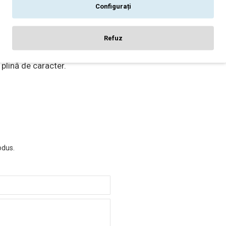
Configurați
iu este mai mult
Refuz
”. Este alegerea
rea unei băuturi
 plină de caracter.
odus.