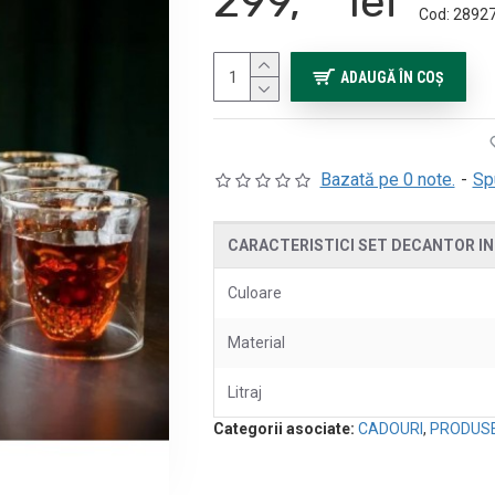
299,
lei
Cod:
2892
ADAUGĂ ÎN COŞ
Bazată pe 0 note.
-
Sp
CARACTERISTICI SET DECANTOR IN
Culoare
Material
Litraj
Categorii asociate:
CADOURI
,
PRODUSE