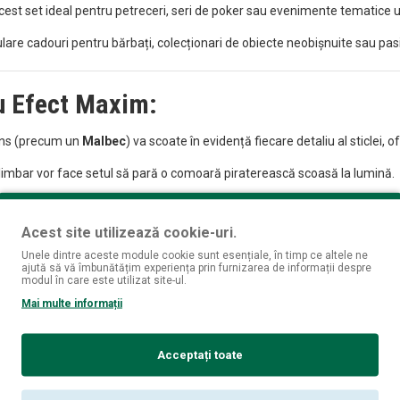
est set ideal pentru petreceri, seri de poker sau evenimente tematice un
lare cadouri pentru bărbați, colecționari de obiecte neobișnuite sau pasi
u Efect Maxim:
ens (precum un
Malbec
) va scoate în evidență fiecare detaliu al sticlei, o
imbar vor face setul să pară o comoară piraterească scoasă la lumină.
mentă verde sau unul de portocale albastru va transforma setul într-o p
Acest site utilizează cookie-uri.
Unele dintre aceste module cookie sunt esențiale, în timp ce altele ne
ajută să vă îmbunătățim experiența prin furnizarea de informații despre
modul în care este utilizat site-ul.
stentă).
Mai multe informații
re Craniu.
Acceptați toate
sporită din polistiren pentru fiecare piesă în parte.