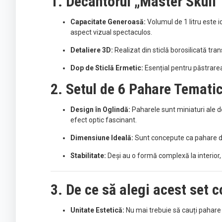
1. Decantorul „Master Skull
Capacitate Generoasă:
Volumul de 1 litru este i
aspect vizual spectaculos.
Detaliere 3D:
Realizat din sticlă borosilicată tr
Dop de Sticlă Ermetic:
Esențial pentru păstrarea
2. Setul de 6 Pahare Temati
Design în Oglindă:
Paharele sunt miniaturi ale de
efect optic fascinant.
Dimensiune Ideală:
Sunt concepute ca pahare d
Stabilitate:
Deși au o formă complexă la interior, 
3. De ce să alegi acest set 
Unitate Estetică:
Nu mai trebuie să cauți pahare c