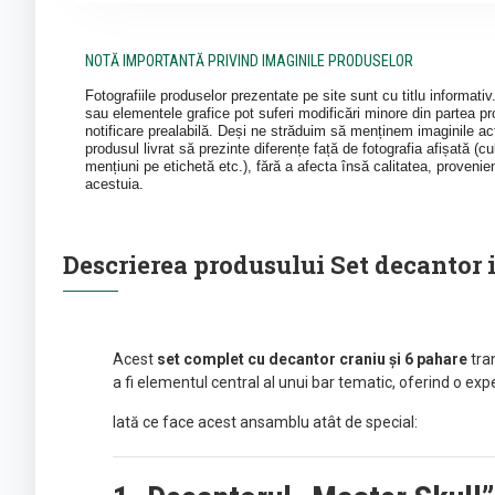
NOTĂ IMPORTANTĂ PRIVIND IMAGINILE PRODUSELOR
Fotografiile produselor prezentate pe site sunt cu titlu informati
sau elementele grafice pot suferi modificări minore din partea pro
notificare prealabilă. Deși ne străduim să menținem imaginile act
produsul livrat să prezinte diferențe față de fotografia afișată (cul
mențiuni pe etichetă etc.), fără a afecta însă calitatea, provenie
acestuia.
Descrierea produsului Set decantor 
Acest
set complet cu decantor craniu și 6 pahare
tra
a fi elementul central al unui bar tematic, oferind o exp
Iată ce face acest ansamblu atât de special: