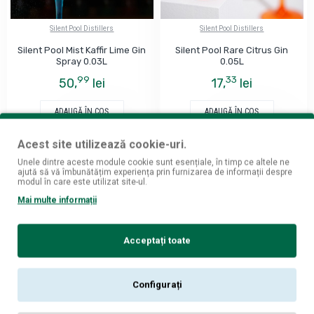
Silent Pool Distillers
Silent Pool Distillers
Silent Pool Mist Kaffir Lime Gin
Silent Pool Rare Citrus Gin
Spray 0.03L
0.05L
99
33
50,
lei
17,
lei
ADAUGĂ ÎN COŞ
ADAUGĂ ÎN COŞ
Acest site utilizează cookie-uri.
Unele dintre aceste module cookie sunt esențiale, în timp ce altele ne
ARTIZANAL
ARTIZANAL
ajută să vă îmbunătățim experiența prin furnizarea de informații despre
modul în care este utilizat site-ul.
Mai multe informații
Acceptați toate
Configurați
Silent Pool Distillers
Silent Pool Distillers