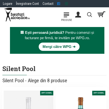
Logare
Înregistrare Cont
Contact
🏢
Ești persoană juridică?
Pentru comenzi și
facturare pe firmă, te invităm pe WPG.ro.
×
Mergi către WPG ➜
Silent Pool
Silent Pool - Alege din 8 produse
ARTIZANAL
ARTIZANAL