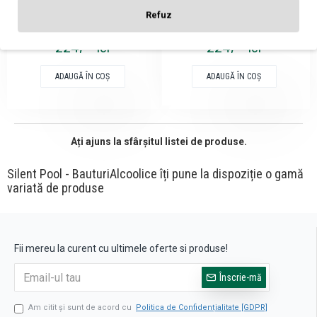
Refuz
Silent Pool Rare Citrus Gin
Silent Pool Rose Expression
0.7L
Gin 0.7L
39
39
224,
lei
224,
lei
ADAUGĂ ÎN COŞ
ADAUGĂ ÎN COŞ
Ați ajuns la sfârșitul listei de produse.
Silent Pool - BauturiAlcoolice îți pune la dispoziție o gamă
variată de produse
Fii mereu la curent cu ultimele oferte si produse!
Înscrie-mă
Am citit şi sunt de acord cu
Politica de Confidențialitate [GDPR]