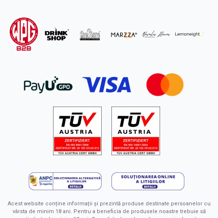
Acest website conține informații și prezintă produse destinate persoanelor cu
vârsta de minim 18 ani. Pentru a beneficia de produsele noastre trebuie să