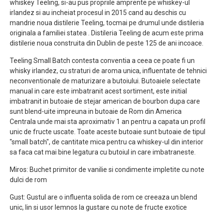
whiskey Teeling, si-au pus propriile amprente pe whiskey-ul
irlandez si au incheiat procesul in 2015 cand au deschis cu
mandrie noua distilerie Teeling, tocmai pe drumul unde distileria
originala a familiei statea . Distileria Teeling de acum este prima
distilerie noua construita din Dublin de peste 125 de ani incoace.
Teeling Small Batch contesta conventia a ceea ce poate fi un
whisky irlandez, cu straturi de aroma unica, influentate de tehnici
neconventionale de maturizare a butoiului. Butoaiele selectate
manual in care este imbatranit acest sortiment, este initial
imbatranit in butoaie de stejar american de bourbon dupa care
sunt blend-uite impreuna in butoaie de Rom din America
Centrala unde mai sta aproximativ 1 an pentru a capata un profil
unic de fructe uscate. Toate aceste butoaie sunt butoaie de tipul
"small batch", de cantitate mica pentru ca whiskey-ul din interior
sa faca cat mai bine legatura cu butoiul in care imbatraneste.
Miros: Buchet primitor de vanilie si condimente impletite cu note
dulci de rom
Gust: Gustul are o influenta solida de rom ce creeaza un blend
unic, lin si usor lemnos la gustare cu note de fructe exotice