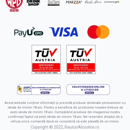
Acest website conține informații și prezintă produse destinate persoanelor cu
vârsta de minim 18 ani. Pentru a beneficia de produsele noastre trebuie să
aveți vârsta de minim 18 ani. Cumpărând produse din magazinul nostru
confirmați faptul că aveți vârsta de minim 18 ani. Ne rezervăm dreptul de a
refuza orice comandă dacă se consideră că este plasată de un minor.
Copyright © 2022, BauturiAlcoolice.ro