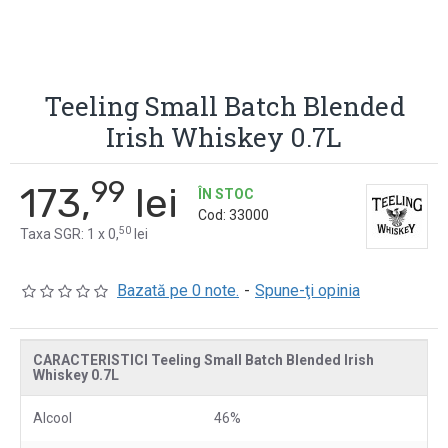
Teeling Small Batch Blended
Irish Whiskey 0.7L
99
173,
lei
ÎN STOC
Cod:
33000
50
Taxa SGR: 1 x 0,
lei
Bazată pe 0 note.
-
Spune-ţi opinia
CARACTERISTICI Teeling Small Batch Blended Irish
Whiskey 0.7L
Alcool
46%