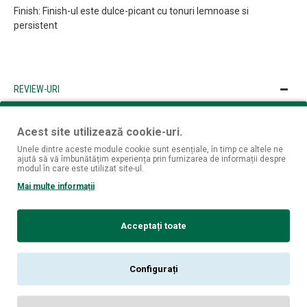
Finish: Finish-ul este dulce-picant cu tonuri lemnoase si
persistent
REVIEW-URI
Nu sunt opinii despre acest produs.
Acest site utilizează cookie-uri.
SPUNE-ŢI OPINIA
Unele dintre aceste module cookie sunt esențiale, în timp ce altele ne
ajută să vă îmbunătățim experiența prin furnizarea de informații despre
Numele tău:
modul în care este utilizat site-ul.
Opinia ta:
Mai multe informații
Acceptați toate
Notă:
Codul HTML este citit ca şi text!
Configurați
Rău
Bun
Nota: