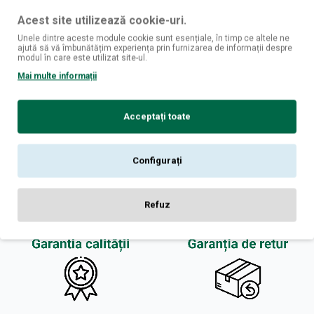
Acest site utilizează cookie-uri.
Notă:
Codul HTML este citit ca şi text!
Unele dintre aceste module cookie sunt esențiale, în timp ce altele ne
ajută să vă îmbunătățim experiența prin furnizarea de informații despre
Rău
Bun
Nota:
modul în care este utilizat site-ul.
Mai multe informații
CONTINUĂ
Acceptați toate
Configurați
Refuz