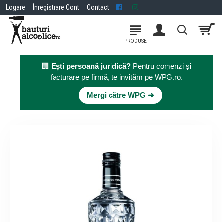
Logare
Înregistrare Cont
Contact
🏢
Ești persoană juridică?
Pentru comenzi și
facturare pe firmă, te invităm pe WPG.ro.
×
Mergi către WPG ➜