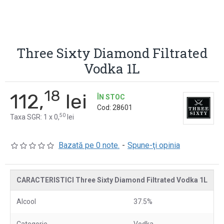
Three Sixty Diamond Filtrated
Vodka 1L
18
112,
lei
ÎN STOC
Cod:
28601
50
Taxa SGR: 1 x 0,
lei
Bazată pe 0 note.
-
Spune-ţi opinia
CARACTERISTICI Three Sixty Diamond Filtrated Vodka 1L
Alcool
37.5%