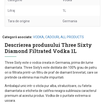
Categorie
Vodka
Litraj
1L
Tara de origine
Germania
Categorii asociate:
VODKA
,
CADOURI
,
ALL PRODUCTS
Descrierea produsului Three Sixty
Diamond Filtrated Vodka 1L
Three Sixty este o vodca creata in Germania, prima din lume
diamantata. Three Sixty’s este distilata din 100% grau de patru
ori si filtrata printr-un filtru de praf de diamant brevetat, care se
pretinde ca elimina mai multe impuritati.
Ambalajul unic intr-o sticla pur alba, stralucitoare, cu fateta
diamantata si eticheta de catifea neagra subliniaza caracterul
premium al acestui produs. Vodka de o puritate extrema si
usoara.