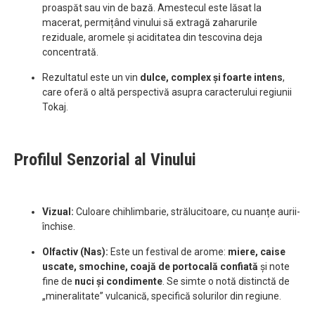
proaspăt sau vin de bază. Amestecul este lăsat la
macerat, permițând vinului să extragă zaharurile
reziduale, aromele și aciditatea din tescovina deja
concentrată.
Rezultatul este un vin
dulce, complex și foarte intens
,
care oferă o altă perspectivă asupra caracterului regiunii
Tokaj.
Profilul Senzorial al Vinului
Vizual:
Culoare chihlimbarie, strălucitoare, cu nuanțe aurii-
închise.
Olfactiv (Nas):
Este un festival de arome:
miere, caise
uscate, smochine, coajă de portocală confiată
și note
fine de
nuci și condimente
. Se simte o notă distinctă de
„mineralitate” vulcanică, specifică solurilor din regiune.