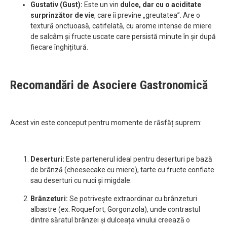
Gustativ (Gust):
Este un vin
dulce, dar cu o aciditate
surprinzător de vie
, care îi previne „greutatea”. Are o
textură onctuoasă, catifelată, cu arome intense de miere
de salcâm și fructe uscate care persistă minute în șir după
fiecare înghițitură.
Recomandări de Asociere Gastronomică
Acest vin este conceput pentru momente de răsfăț suprem:
Deserturi:
Este partenerul ideal pentru deserturi pe bază
de brânză (cheesecake cu miere), tarte cu fructe confiate
sau deserturi cu nuci și migdale.
Brânzeturi:
Se potrivește extraordinar cu brânzeturi
albastre (ex: Roquefort, Gorgonzola), unde contrastul
dintre săratul brânzei și dulceața vinului creează o