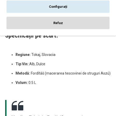
acest vin are un potențial de învechire impresionant.
Configurați
Odată deschis, se poate păstra la frigider timp de câteva
săptămâni fără a-și pierde din calitate.
Refuz
Specificații pe scurt:
Regiune:
Tokaj, Slovacia
Tip Vin:
Alb, Dulce
Metodă:
Fordítáš (macerarea tescovinei de struguri Aszú)
Volum:
0.5 L