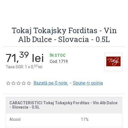
Tokaj Tokajsky Forditas - Vin
Alb Dulce - Slovacia - 0.5L
39
71,
lei
ÎN STOC
Cod:
1719
50
Taxa SGR: 1 x 0,
lei
Bazată pe 0 note.
-
Spune-ţi opinia
CARACTERISTICI Tokaj Tokajsky Forditas - Vin Alb Dulce
- Slovacia - 0.5L
Alcool
11%