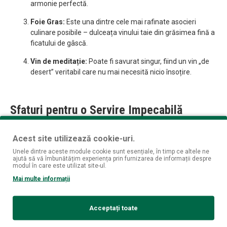
armonie perfectă.
Foie Gras:
Este una dintre cele mai rafinate asocieri
culinare posibile – dulceața vinului taie din grăsimea fină a
ficatului de gâscă.
Vin de meditație:
Poate fi savurat singur, fiind un vin „de
desert” veritabil care nu mai necesită nicio însoțire.
Sfaturi pentru o Servire Impecabilă
Acest site utilizează cookie-uri.
Temperatura de Servire:
10°C – 12°C
. O temperatură
Unele dintre aceste module cookie sunt esențiale, în timp ce altele ne
mai scăzută va pune în evidență aciditatea și va echilibra
ajută să vă îmbunătățim experiența prin furnizarea de informații despre
modul în care este utilizat site-ul.
dulceața.
Mai multe informații
Pahar:
Un pahar de vin de desert, mai mic, care să
concentreze aromele complexe și să permită o degustare
Acceptați toate
lentă.
Păstrare:
Datorită conținutului ridicat de zahăr și acidității,