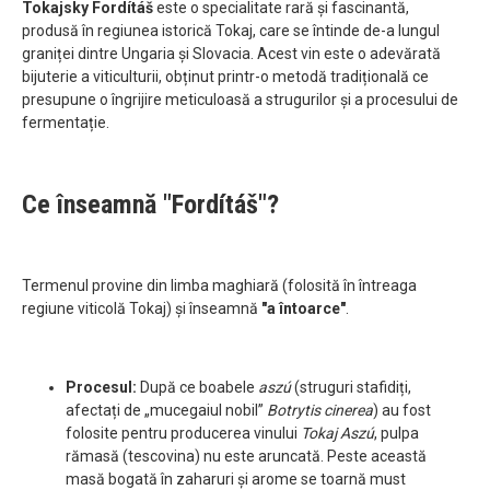
Tokajsky Fordítáš
este o specialitate rară și fascinantă,
produsă în regiunea istorică Tokaj, care se întinde de-a lungul
graniței dintre Ungaria și Slovacia. Acest vin este o adevărată
bijuterie a viticulturii, obținut printr-o metodă tradițională ce
presupune o îngrijire meticuloasă a strugurilor și a procesului de
fermentație.
Ce înseamnă "Fordítáš"?
Termenul provine din limba maghiară (folosită în întreaga
regiune viticolă Tokaj) și înseamnă
"a întoarce"
.
Procesul:
După ce boabele
aszú
(struguri stafidiți,
afectați de „mucegaiul nobil”
Botrytis cinerea
) au fost
folosite pentru producerea vinului
Tokaj Aszú
, pulpa
rămasă (tescovina) nu este aruncată. Peste această
masă bogată în zaharuri și arome se toarnă must