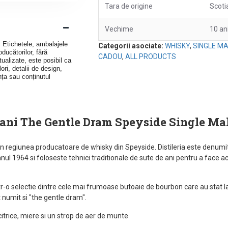
Tara de origine
Scoti
Vechime
10 an
v. Etichetele, ambalajele
Categorii asociate:
WHISKY
,
SINGLE M
ducătorilor, fără
CADOU
,
ALL PRODUCTS
ualizate, este posibil ca
ori, detalii de design,
nța sau conținutul
 ani The Gentle Dram Speyside Single Ma
, in regiunea producatoare de whisky din Speyside. Distileria este denumi
 anul 1964 si foloseste tehnici traditionale de sute de ani pentru a face 
-o selectie dintre cele mai frumoase butoaie de bourbon care au stat la 
 numit si "the gentle dram".
 citrice, miere si un strop de aer de munte