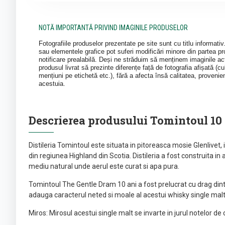
NOTĂ IMPORTANTĂ PRIVIND IMAGINILE PRODUSELOR
Fotografiile produselor prezentate pe site sunt cu titlu informati
sau elementele grafice pot suferi modificări minore din partea pro
notificare prealabilă. Deși ne străduim să menținem imaginile act
produsul livrat să prezinte diferențe față de fotografia afișată (cul
mențiuni pe etichetă etc.), fără a afecta însă calitatea, provenie
acestuia.
Descrierea produsului Tomintoul 10
Distileria Tomintoul este situata in pitoreasca mosie Glenlivet
din regiunea Highland din Scotia. Distileria a fost construita in
mediu natural unde aerul este curat si apa pura.
Tomintoul The Gentle Dram 10 ani a fost prelucrat cu drag dintr
adauga caracterul neted si moale al acestui whisky single malt
Miros: Mirosul acestui single malt se invarte in jurul notelor de