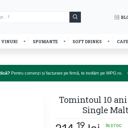
BL
VINURI
SPUMANTE
SOFT DRINKS
CAF
dică?
Pentru comenzi și facturare pe firmă, te invităm pe WPG.ro.
Tomintoul 10 ani
Single Mal
19
ÎN STOC