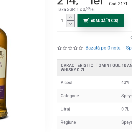
214,
lei
Cod:
3171
50
Taxa SGR: 1 x 0,
lei
ADAUGĂ ÎN COŞ
Bazată pe 0 note.
-
Sp
CARACTERISTICI TOMINTOUL 10 AN
WHISKY 0.7L
Alcool
40%
Categorie
Speys
Litraj
0.7L
Regiune
Speys