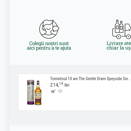
Tomintoul 10 ani The Gentle Dram Speyside Single Malt Scotch Whisky 0.7L
19
214,
lei