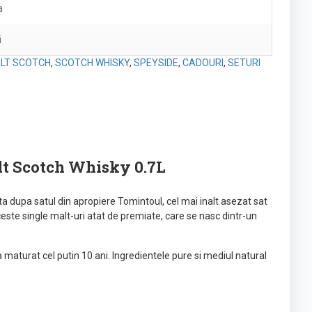
a
i
ALT SCOTCH
,
SCOTCH WHISKY
,
SPEYSIDE
,
CADOURI
,
SETURI
lt Scotch Whisky 0.7L
ta dupa satul din apropiere Tomintoul, cel mai inalt asezat sat
aceste single malt-uri atat de premiate, care se nasc dintr-un
maturat cel putin 10 ani. Ingredientele pure si mediul natural