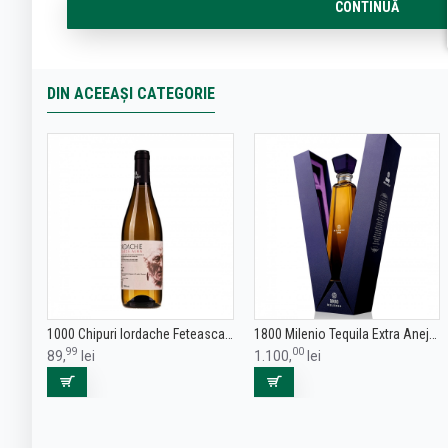
CONTINUĂ
DIN ACEEAȘI CATEGORIE
1000 Chipuri Iordache Feteasca Alba - Vin Alb Sec - Romania - 0.75L
1800 Milenio Tequila Extra Anejo 0.7L
99
00
89,
lei
1.100,
lei