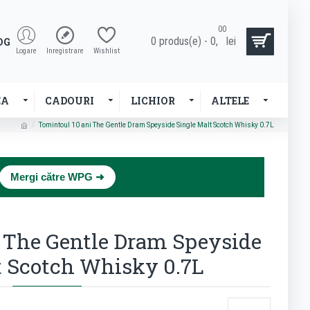
00
0 produs(e) - 0,
lei
OG
Logare
Inregistrare
Wishlist
EA
CADOURI
LICHIOR
ALTELE
Tomintoul 10 ani The Gentle Dram Speyside Single Malt Scotch Whisky 0.7L
×
Mergi către WPG ➜
 The Gentle Dram Speyside
t Scotch Whisky 0.7L