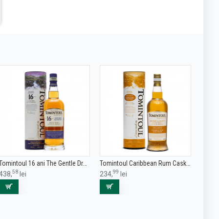
Tomintoul 16 ani The Gentle Dram Speyside Single Malt Scotch Whisky 0.7L
Tomintoul Caribbean Rum Cask Finish Speyside Single Malt Scotch Whisky 0.7L
58
99
438,
lei
234,
lei