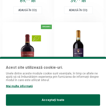
89,
lei
39,
lei
ADAUGĂ ÎN COŞ
ADAUGĂ ÎN COŞ
ORGANIC
Acest site utilizează cookie-uri.
Unele dintre aceste module cookie sunt esențiale, în timp ce altele ne
Corvezzo
Vinicola Decordi
ajută să vă îmbunătățim experiența prin furnizarea de informații despre
modul în care este utilizat site-ul.
Corvezzo La Traversata
Decordi Chianti DOCG - Vin
Mai multe informații
Organic Nero D'avola Sicilia -
Rosu Sec - Italia - 0.75L
Vin Rosu Sec - Italia - 0.75L
99
34,
lei
99
36,
lei
Acceptați toate