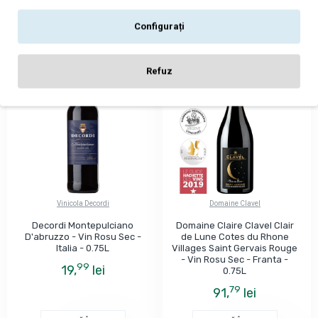
ADAUGĂ ÎN COŞ
ADAUGĂ ÎN COŞ
Configurați
Refuz
Vinicola Decordi
Domaine Clavel
Decordi Montepulciano
Domaine Claire Clavel Clair
D'abruzzo - Vin Rosu Sec -
de Lune Cotes du Rhone
Italia - 0.75L
Villages Saint Gervais Rouge
- Vin Rosu Sec - Franta -
99
19,
lei
0.75L
79
91,
lei