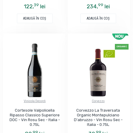
39
99
122,
lei
234,
lei
ADAUGĂ ÎN COŞ
ADAUGĂ ÎN COŞ
ORGANIC
Vinicola Decordi
Corvezzo
Cortesole Valpolicella
Corvezzo La Traversata
Ripasso Classico Superiore
Organic Montepulciano
DOC - Vin Rosu Sec - Italia -
D'abruzzo - Vin Rosu Sec -
0.75L
Italia - 0.75L
99
99