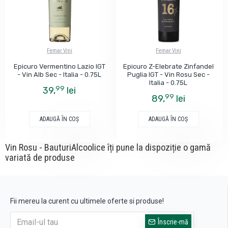
Femar Vini
Femar Vini
Epicuro Vermentino Lazio IGT
Epicuro Z-Elebrate Zinfandel
- Vin Alb Sec - Italia - 0.75L
Puglia IGT - Vin Rosu Sec -
Italia - 0.75L
99
39,
lei
99
89,
lei
ADAUGĂ ÎN COŞ
ADAUGĂ ÎN COŞ
Vin Rosu - BauturiAlcoolice îți pune la dispoziție o gamă
variată de produse
Fii mereu la curent cu ultimele oferte si produse!
Înscrie-mă