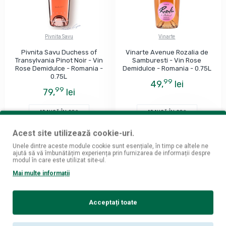
Pivnita Savu
Vinarte
Pivnita Savu Duchess of
Vinarte Avenue Rozalia de
Transylvania Pinot Noir - Vin
Samburesti - Vin Rose
Rose Demidulce - Romania -
Demidulce - Romania - 0.75L
0.75L
99
49,
lei
99
79,
lei
ADAUGĂ ÎN COŞ
ADAUGĂ ÎN COŞ
Acest site utilizează cookie-uri.
Unele dintre aceste module cookie sunt esențiale, în timp ce altele ne
ajută să vă îmbunătățim experiența prin furnizarea de informații despre
modul în care este utilizat site-ul.
Mai multe informații
Acceptați toate