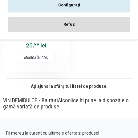
Configurați
Vinarte
Refuz
Vinarte Starmina Tamaioasa
Romaneasca - Vin Alb
Demidulce - Romania - 0.75L
99
25,
lei
ADAUGĂ ÎN COŞ
Ați ajuns la sfârșitul listei de produse.
VIN DEMIDULCE - BauturiAlcoolice îți pune la dispoziție o
gamă variată de produse
Fii mereu la curent cu ultimele oferte si produse!