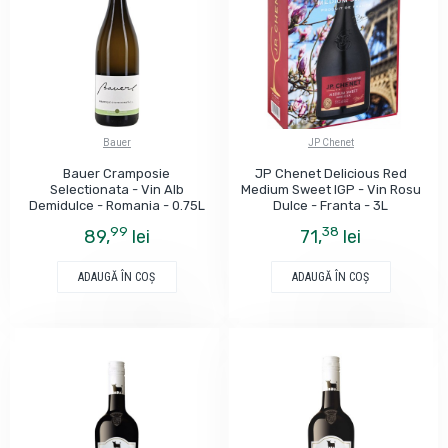
Bauer
JP Chenet
Bauer Cramposie
JP Chenet Delicious Red
Selectionata - Vin Alb
Medium Sweet IGP - Vin Rosu
Demidulce - Romania - 0.75L
Dulce - Franta - 3L
99
38
89,
lei
71,
lei
ADAUGĂ ÎN COŞ
ADAUGĂ ÎN COŞ