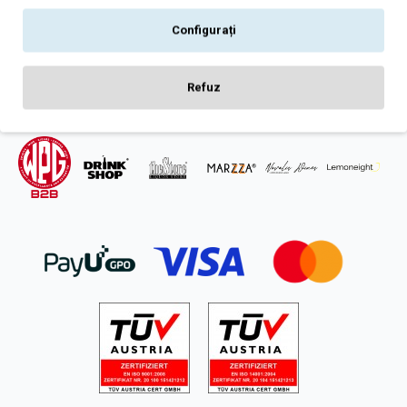
Intrebari frecvente
Configurați
ANPC
SOL
Refuz