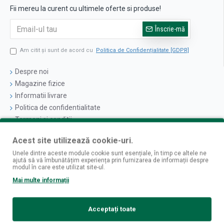
Fii mereu la curent cu ultimele oferte si produse!
Înscrie-mă
Am citit şi sunt de acord cu
Politica de Confidențialitate [GDPR]
Despre noi
Magazine fizice
Informatii livrare
Politica de confidentialitate
Termeni si conditii
Politica cookies
Acest site utilizează cookie-uri.
Unele dintre aceste module cookie sunt esențiale, în timp ce altele ne
Logare
ajută să vă îmbunătățim experiența prin furnizarea de informații despre
Contul Meu
modul în care este utilizat site-ul.
Istoric Comenzi
Mai multe informații
Newsletter
Acceptați toate
Contact
Retur