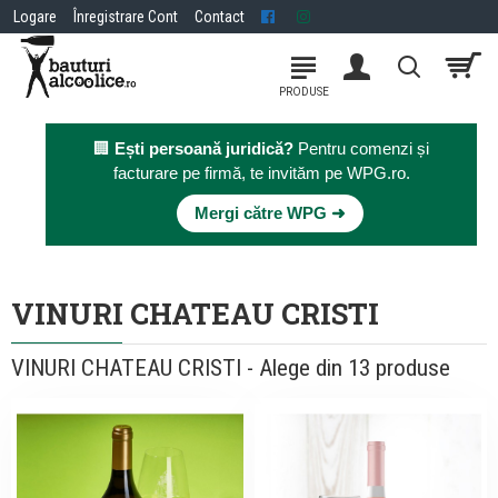
Logare
Înregistrare Cont
Contact
🏢
Ești persoană juridică?
Pentru comenzi și
facturare pe firmă, te invităm pe WPG.ro.
×
Mergi către WPG ➜
VINURI CHATEAU CRISTI
VINURI CHATEAU CRISTI - Alege din 13 produse