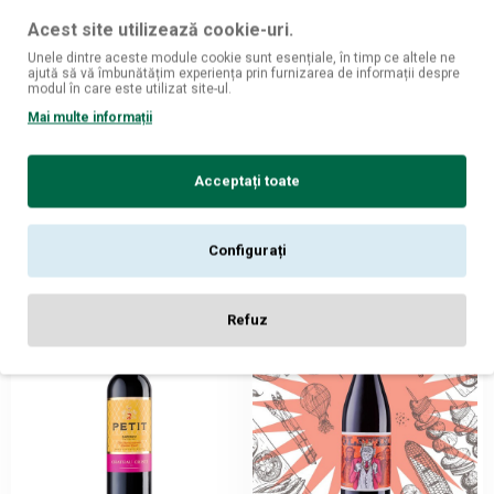
Acest site utilizează cookie-uri.
Unele dintre aceste module cookie sunt esențiale, în timp ce altele ne
ajută să vă îmbunătățim experiența prin furnizarea de informații despre
Chateau Cristi
Chateau Cristi
modul în care este utilizat site-ul.
Petit by Chateau Cristi Merlot
Petit by Chateau Cristi Merlot
Mai multe informații
- Vin Rosu Sec - Republica
Rose - Vin Rose Sec -
Moldova - 0.75L
Republica Moldova - 0.75L
99
99
21,
lei
21,
lei
Acceptați toate
ADAUGĂ ÎN COŞ
ADAUGĂ ÎN COŞ
Configurați
Refuz