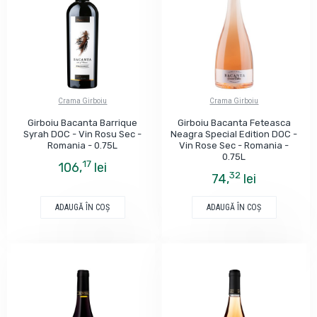
Crama Girboiu
Crama Girboiu
Girboiu Bacanta Barrique
Girboiu Bacanta Feteasca
Syrah DOC - Vin Rosu Sec -
Neagra Special Edition DOC -
Romania - 0.75L
Vin Rose Sec - Romania -
0.75L
17
106,
lei
32
74,
lei
ADAUGĂ ÎN COŞ
ADAUGĂ ÎN COŞ