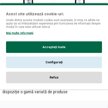
Acest site utilizează cookie-uri.
Unele dintre aceste module cookie sunt esențiale, în timp ce altele ne
Crama Girboiu
Crama Girboiu
ajută să vă îmbunătățim experiența prin furnizarea de informații despre
modul în care este utilizat site-ul.
Girboiu Livia Cabernet
Girboiu Livia Feteasca
Sauvignon IG - Vin Rosu
Neagra DOC - Vin Rosu Sec -
Mai multe informații
Demisec - Romania - 0.75L
Romania - 0.75L
99
99
23,
lei
23,
lei
Acceptați toate
ADAUGĂ ÎN COŞ
ADAUGĂ ÎN COŞ
Configurați
Ați ajuns la sfârșitul listei de produse.
Refuz
Vinuri Crama Girboiu - BauturiAlcoolice îți pune la
dispoziție o gamă variată de produse