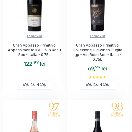
Femar Vini
Femar Vini
Gran Appasso Primitivo
Gran Appasso Primitivo
Appassimento IGP - Vin Rosu
Collezione Old Vines Puglia
Sec - Italia - 0.75L
Igp - Vin Rosu Sec - Italia -
0.75L
99
122,
lei
99
69,
lei
ADAUGĂ ÎN COŞ
ADAUGĂ ÎN COŞ