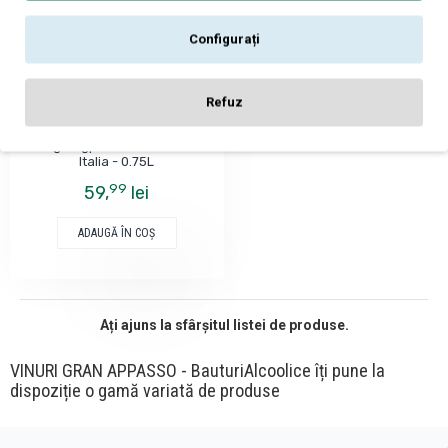
Configurați
Femar Vini
Refuz
Gran Appasso Susumaniello
Puglia Igp - Vin Rosu Sec -
Italia - 0.75L
99
59,
lei
ADAUGĂ ÎN COŞ
Ați ajuns la sfârșitul listei de produse.
VINURI GRAN APPASSO - BauturiAlcoolice îți pune la
dispoziție o gamă variată de produse