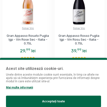
Femar Vini
Femar Vini
Gran Appasso Rosato Puglia
Gran Appasso Rosso Puglia
Igp - Vin Rose Sec - Italia -
Igp - Vin Rosu Sec - Italia -
0.75L
0.75L
99
99
29,
lei
39,
lei
ADAUGĂ ÎN COŞ
ADAUGĂ ÎN COŞ
Acest site utilizează cookie-uri.
Unele dintre aceste module cookie sunt esențiale, în timp ce altele ne
ajută să vă îmbunătățim experiența prin furnizarea de informații despre
modul în care este utilizat site-ul.
Mai multe informații
Acceptați toate