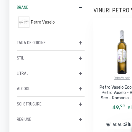
BRAND
VINURI PETRO V
Petro Vaselo
TARA DE ORIGINE
STIL
LITRAJ
Petro Vaselo
Petro Vaselo Eco
ALCOOL
Petro Vaselo - V
Sec - Romania -
SOI STRUGURE
99
49,
lei
REGIUNE
ADAUGĂ ÎN