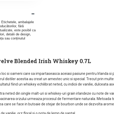
v. Etichetele, ambalajele
ducătorilor, fără
ualizate, este posibil ca
ori, detalii de design,
nța sau conținutul
welve Blended Irish Whiskey 0.7L
n loc si oameni care sa impartaseasca aceiasi pasiune pentru Irlanda si p
ul distiler acestia au creat un amestec unic si special. Trecut prin multe
ultatul fiind un whiskey echilibrat neted, cu indicii de vanilie, dulceata a
tra neted din single malt-uri si whiskey-uri grain irlandeze cu note de van
macinarea orzului urmeaza procesul de fermentare naturala. Metoada trad
a care se face in butoaie de stejar de bourbon unde se dezvolta aromele 
e vanilie, orz floral si o nota de lemn de santal