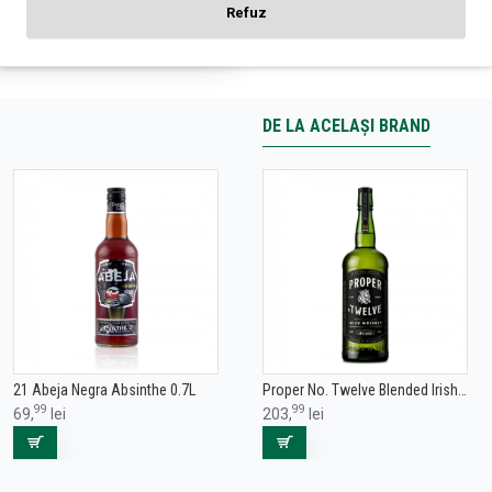
Refuz
DE LA ACELAȘI BRAND
21 Abeja Negra Absinthe 0.7L
Proper No. Twelve Blended Irish Whiskey 1L
99
99
69,
lei
203,
lei