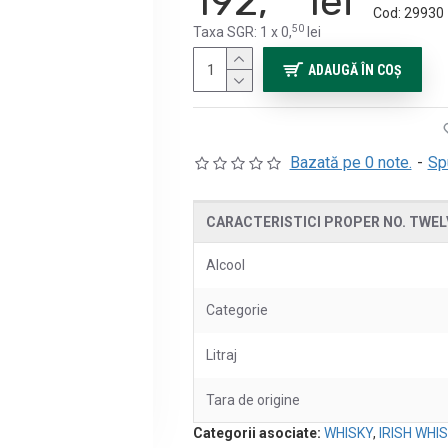
192,
lei
Cod:
29930
50
Taxa SGR: 1 x 0,
lei
ADAUGĂ ÎN COŞ
Bazată pe 0 note.
-
Sp
CARACTERISTICI PROPER NO. TWELV
Alcool
Categorie
Litraj
Tara de origine
Categorii asociate:
WHISKY
,
IRISH WHI