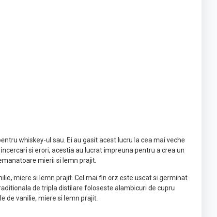
entru whiskey-ul sau. Ei au gasit acest lucru la cea mai veche
 incercari si erori, acestia au lucrat impreuna pentru a crea un
semanatoare mierii si lemn prajit.
ilie, miere si lemn prajit. Cel mai fin orz este uscat si germinat
itionala de tripla distilare foloseste alambicuri de cupru
de vanilie, miere si lemn prajit.