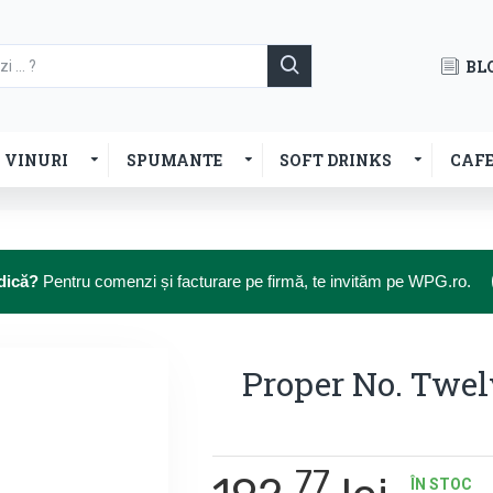
BL
VINURI
SPUMANTE
SOFT DRINKS
CAF
dică?
Pentru comenzi și facturare pe firmă, te invităm pe WPG.ro.
Proper No. Twel
77
ÎN STOC