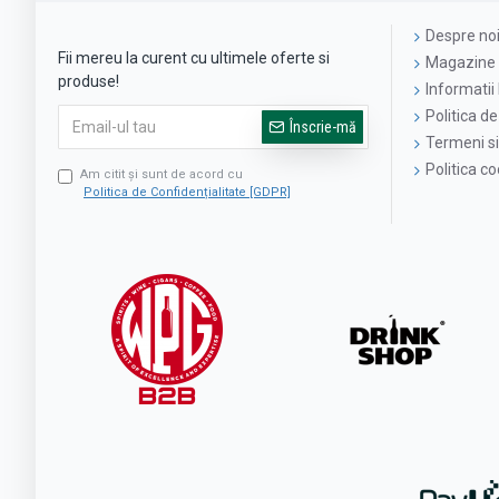
Despre no
Fii mereu la curent cu ultimele oferte si
Magazine 
produse!
Informatii 
Politica de
Înscrie-mă
Termeni si 
Politica c
Am citit şi sunt de acord cu
Politica de Confidențialitate [GDPR]