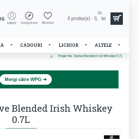
00
0 produs(e) - 0,
lei
OG
Logare
Inregistrare
Wishlist
EA
CADOURI
LICHIOR
ALTELE
Proper No. Twelve Blended Irish Whiskey 0.7L
×
Mergi către WPG ➜
ve Blended Irish Whiskey
0.7L