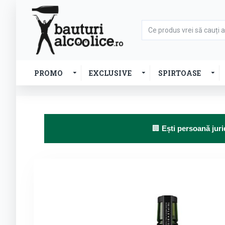
PROMO
EXCLUSIVE
SPIRTOASE
🏢
Ești persoană juri