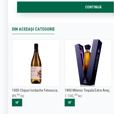
CONTINUĂ
DIN ACEEAȘI CATEGORIE
1000 Chipuri Iordache Feteasca Alba - Vin Alb Sec - Romania - 0.75L
1800 Milenio Tequila Extra Anejo 0.7L
99
00
89,
lei
1.100,
lei