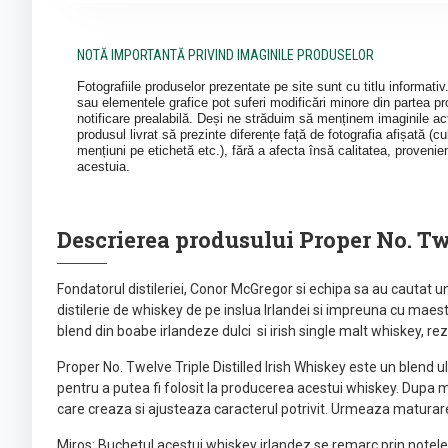
NOTĂ IMPORTANTĂ PRIVIND IMAGINILE PRODUSELOR
Fotografiile produselor prezentate pe site sunt cu titlu informati
sau elementele grafice pot suferi modificări minore din partea pro
notificare prealabilă. Deși ne străduim să menținem imaginile act
produsul livrat să prezinte diferențe față de fotografia afișată (cul
mențiuni pe etichetă etc.), fără a afecta însă calitatea, provenie
acestuia.
Descrierea produsului Proper No. T
Fondatorul distileriei, Conor McGregor si echipa sa au cautat u
distilerie de whiskey de pe inslua Irlandei si impreuna cu maestr
blend din boabe irlandeze dulci si irish single malt whiskey, rez
Proper No. Twelve Triple Distilled Irish Whiskey este un blend ul
pentru a putea fi folosit la producerea acestui whiskey. Dupa 
care creaza si ajusteaza caracterul potrivit. Urmeaza maturare
Miros: Buchetul acestui whiskey irlandez se remarc prin notele d