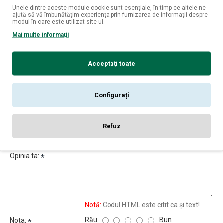
perfect gustului personal, nimic nu este pierdut: devine
Unele dintre aceste module cookie sunt esențiale, în timp ce altele ne
cadoul perfect pentru cineva care sigur se va bucura de el.
ajută să vă îmbunătățim experiența prin furnizarea de informații despre
modul în care este utilizat site-ul.
Experiența continuă, în orice direcție.
Mai multe informații
Acceptați toate
REVIEW-URI
Configurați
Nu sunt opinii despre acest produs.
SPUNE-ŢI OPINIA
Refuz
Numele tău:
Opinia ta:
Notă:
Codul HTML este citit ca şi text!
Rău
Bun
Nota: