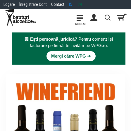
Logare
Înregistrare Cont
Contact
🏢
Ești persoană juridică?
Pentru comenzi și
facturare pe firmă, te invităm pe WPG.ro.
×
Mergi către WPG ➜