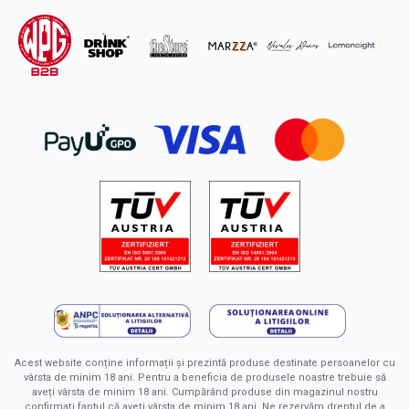
Acest website conține informații și prezintă produse destinate persoanelor cu
vârsta de minim 18 ani. Pentru a beneficia de produsele noastre trebuie să
aveți vârsta de minim 18 ani. Cumpărând produse din magazinul nostru
confirmați faptul că aveți vârsta de minim 18 ani. Ne rezervăm dreptul de a