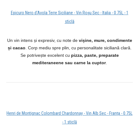
Epicuro Nero d'Avola Terre Siciliane - Vin Roșu Sec - Italia - 0.75L - 1
sticlă
Un vin intens și expresiv, cu note de
vișine, mure, condimente
și cacao
. Corp mediu spre plin, cu personalitate siciliană clară.
Se potrivește excelent cu
pizza, paste, preparate
mediteraneene sau carne la cuptor
.
Henri de Montignac Colombard Chardonnay - Vin Alb Sec - Franța - 0.75L
- 1 sticlă