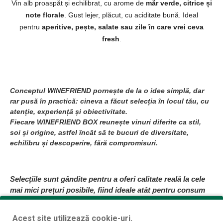
Vin alb proaspăt și echilibrat, cu arome de
măr verde, citrice și
note florale
. Gust lejer, plăcut, cu aciditate bună. Ideal
pentru
aperitive, pește, salate sau zile în care vrei ceva
fresh
.
Conceptul WINEFRIEND pornește de la o idee simplă, dar
rar pusă în practică: cineva a făcut selecția în locul tău, cu
atenție, experiență și obiectivitate.
Fiecare WINEFRIEND BOX reunește vinuri diferite ca stil,
soi și origine, astfel încât să te bucuri de diversitate,
echilibru și descoperire, fără compromisuri.
Selecțiile sunt gândite pentru a oferi calitate reală la cele
mai mici prețuri posibile, fiind ideale atât pentru consum
propriu, cât și pentru mese cu prietenii sau ocazii
speciale. Iar dacă un vin din selecție nu se potrivește
Acest site utilizează cookie-uri.