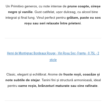
Un Primitivo generos, cu note intense de
prune coapte, cireșe
negre și vanilie
. Gust catifelat, ușor dulceag, cu alcool bine
integrat și final lung. Vinul perfect pentru
grătare, paste cu sos
roșu sau seri relaxate între prieteni
.
Henri de Montignac Bordeaux Rouge - Vin Roșu Sec- Franța - 0.75L - 2
sticle
Clasic, elegant și echilibrat. Arome de
fructe roșii, coacăze și
note subtile de stejar
. Tanini fini și structură armonioasă, ideal
pentru
carne roșie, brânzeturi maturate sau cine rafinate
.