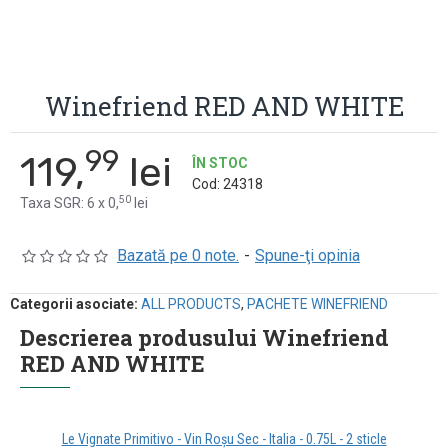
Winefriend RED AND WHITE
99
119,
lei
ÎN STOC
Cod:
24318
50
Taxa SGR: 6 x 0,
lei
Bazată pe 0 note.
-
Spune-ţi opinia
Categorii asociate:
ALL PRODUCTS
,
PACHETE WINEFRIEND
Descrierea produsului Winefriend
RED AND WHITE
Le Vignate Primitivo - Vin Roșu Sec - Italia - 0.75L - 2 sticle