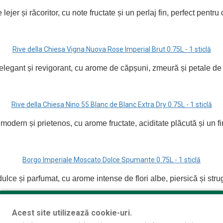
 lejer și răcoritor, cu note fructate și un perlaj fin, perfect pentru
Rive della Chiesa Vigna Nuova Rose Imperial Brut 0.75L - 1 sticlă
elegant și revigorant, cu arome de căpșuni, zmeură și petale de t
Rive della Chiesa Nino 55 Blanc de Blanc Extra Dry 0.75L - 1 sticlă
modern și prietenos, cu arome fructate, aciditate plăcută și un f
Borgo Imperiale Moscato Dolce Spumante 0.75L - 1 sticlă
lce și parfumat, cu arome intense de flori albe, piersică și strug
Acest site utilizează cookie-uri.
Collezione 21 Cuvee Extra Dry Millesimato 0.75L - 1 sticlă