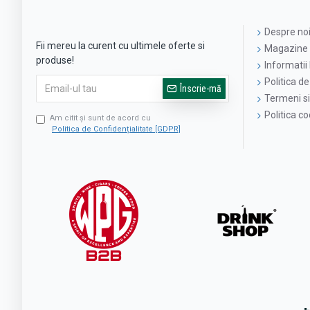
Despre no
Fii mereu la curent cu ultimele oferte si
Magazine 
produse!
Informatii 
Politica de
Înscrie-mă
Termeni si 
Politica c
Am citit şi sunt de acord cu
Politica de Confidențialitate [GDPR]