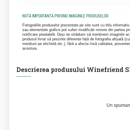
NOTĂ IMPORTANTĂ PRIVIND IMAGINILE PRODUSELOR
Fotografiile produselor prezentate pe site sunt cu titlu informati
sau elementele grafice pot suferi modificări minore din partea pro
notificare prealabilă. Deși ne străduim să menținem imaginile act
produsul livrat să prezinte diferențe față de fotografia afișată (cul
mențiuni pe etichetă etc.), fără a afecta însă calitatea, provenie
acestuia.
Descrierea produsului Winefrien
Un spumant i