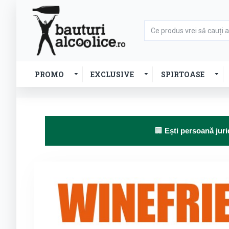
PROMO
EXCLUSIVE
SPIRTOASE
🏢
Ești persoană juri