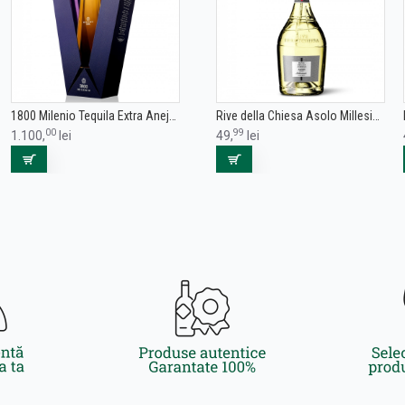
1800 Milenio Tequila Extra Anejo 0.7L
Rive della Chiesa Asolo Millesimato Superiore DOCG Extra Brut 0.75L
00
99
1.100,
lei
49,
lei