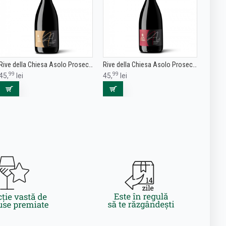
Rive della Chiesa Asolo Prosecco Superiore DOCG Brut 0.75L
Rive della Chiesa Asolo Prosecco Superiore DOCG Extra Dry 0.75L
99
99
45,
lei
45,
lei