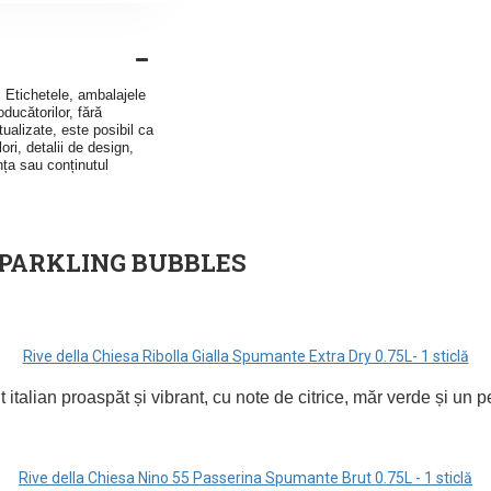
v. Etichetele, ambalajele
ducătorilor, fără
ualizate, este posibil ca
ori, detalii de design,
nța sau conținutul
d SPARKLING BUBBLES
Rive della Chiesa Ribolla Gialla Spumante Extra Dry 0.75L- 1 sticlă
talian proaspăt și vibrant, cu note de citrice, măr verde și un pe
Rive della Chiesa Nino 55 Passerina Spumante Brut 0.75L - 1 sticlă