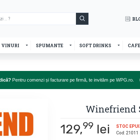
BL
VINURI
SPUMANTE
SOFT DRINKS
CAF
dică?
Pentru comenzi și facturare pe firmă, te invităm pe WPG.ro.
Winefriend
99
129,
lei
STOC EPUI
Cod:
21011