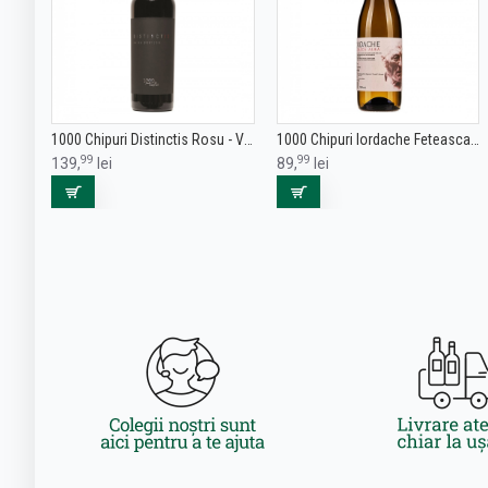
1000 Chipuri Distinctis Rosu - Vin Rosu Sec - Romania - 0.75L
1000 Chipuri Iordache Feteasca Alba - Vin Alb Sec - Romania - 0.75L
99
99
139,
lei
89,
lei