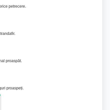
 orice petrecere.
randafir.
inal proaspăt.
uri proaspeți.