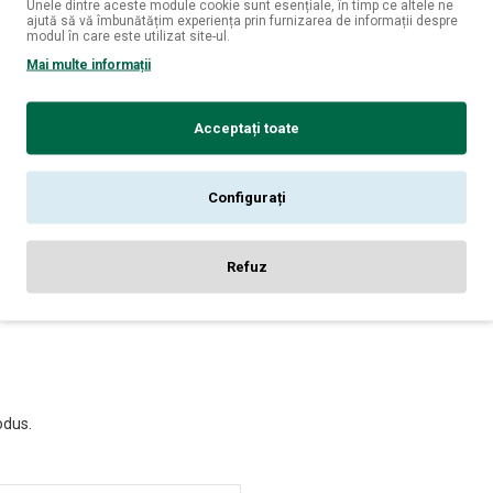
Unele dintre aceste module cookie sunt esențiale, în timp ce altele ne
ajută să vă îmbunătățim experiența prin furnizarea de informații despre
 și echilibrat, cu arome de pere, mere și flori albe, ideal pentru
modul în care este utilizat site-ul.
Mai multe informații
 pusă în practică: cineva a făcut selecția în locul tău, cu atenție
Acceptați toate
i și origine, astfel încât să te bucuri de diversitate, echilibru și
Configurați
le mai mici prețuri posibile, fiind ideale atât pentru consum propri
i personal, nimic nu este pierdut: devine cadoul perfect pentru c
Refuz
odus.