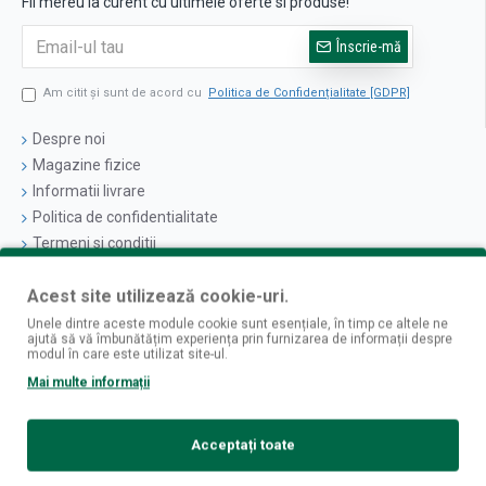
Fii mereu la curent cu ultimele oferte si produse!
Înscrie-mă
Am citit şi sunt de acord cu
Politica de Confidențialitate [GDPR]
Despre noi
Magazine fizice
Informatii livrare
Politica de confidentialitate
Termeni si conditii
Politica cookies
Acest site utilizează cookie-uri.
Logare
Unele dintre aceste module cookie sunt esențiale, în timp ce altele ne
ajută să vă îmbunătățim experiența prin furnizarea de informații despre
Contul Meu
modul în care este utilizat site-ul.
Istoric Comenzi
Mai multe informații
Newsletter
Contact
Acceptați toate
Retur