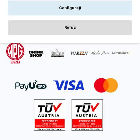
Intrebari frecvente
Configurați
ANPC
SOL
Refuz