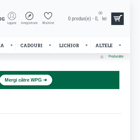
00
0 produs(e) - 0,
lei
OG
Logare
Inregistrare
Wishlist
EA
CADOURI
LICHIOR
ALTELE
Producător
×
Mergi către WPG ➜