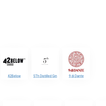
42Below
5Th Distilled Gin
9 di Dante