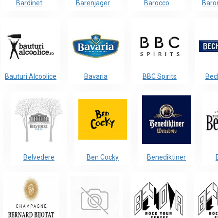
Bardinet
Barenjager
Barocco
Baro
Bauturi Alcoolice
Bavaria
BBC Spirits
Bec
Belvedere
Ben Cocky
Benediktiner