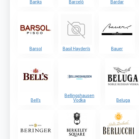
Banks
Barceló
Bardar
Barsol
Basil Hayden's
Bauer
Bellingshausen
Bell's
Vodka
Beluga