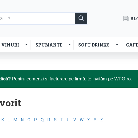
BL
VINURI
SPUMANTE
SOFT DRINKS
CAF
dică?
Pentru comenzi și facturare pe firmă, te invităm pe WPG.ro.
vorit
K
L
M
N
O
P
Q
R
S
T
U
V
W
X
Y
Z