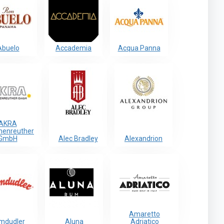
Abuelo
Accademia
Acqua Panna
AKRA
henreuther
GmbH
Alec Bradley
Alexandrion
Amaretto
mdudler
Aluna
Adriatico