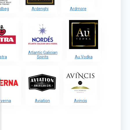
dbeg
Ardenghi
Ardmore
Atlantic Galician
stra
Spirits
Au Vodka
verna
Aviation
Avincis