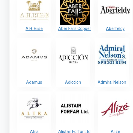
A.H. Riise
Aber Falls Copper
Aberfeldy
Adamus
Adiccion
Admiral Nelson
Alira
Alistair Forfar Ltd.
Alize