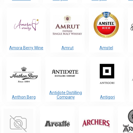
Amora Berry Wine
Amrut
Amstel
Antidote Distilling
Anthon Berg
Company
Antigori