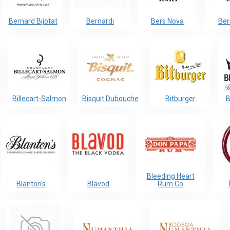
Bernard Bijotat
Bernardi
Bers Nova
Ber
Billecart-Salmon
Bisquit Dubouche
Bitburger
B
Bleeding Heart
Blanton's
Blavod
Rum Co