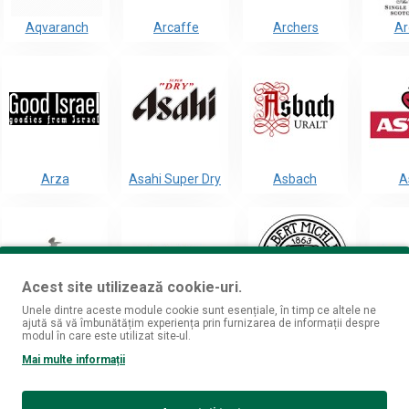
Aqvaranch
Arcaffe
Archers
Ar
Arza
Asahi Super Dry
Asbach
A
Acest site utilizează cookie-uri.
Unele dintre aceste module cookie sunt esențiale, în timp ce altele ne
Aultmore
Aurelia Visinescu
Austrian Empire
A
ajută să vă îmbunătățim experiența prin furnizarea de informații despre
modul în care este utilizat site-ul.
Mai multe informații