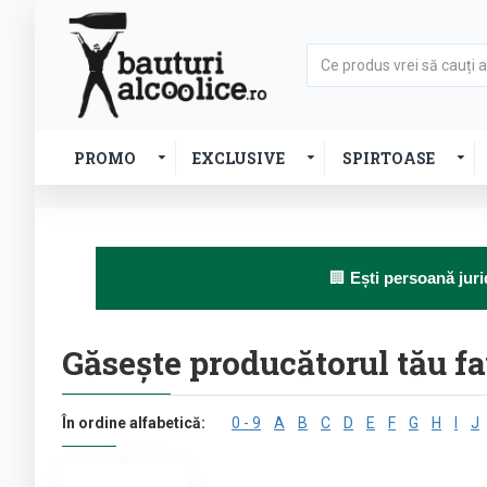
PROMO
EXCLUSIVE
SPIRTOASE
🏢
Ești persoană juri
Găseşte producătorul tău fa
În ordine alfabetică:
0 - 9
A
B
C
D
E
F
G
H
I
J