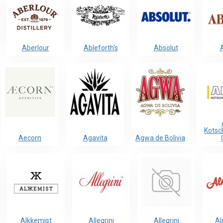
Aberlour
Ableforth's
Absolut
Kotsc
Aecorn
Agavita
Agwa de Bolivia
Alkkemist
Allegrini
Allegrini
Al