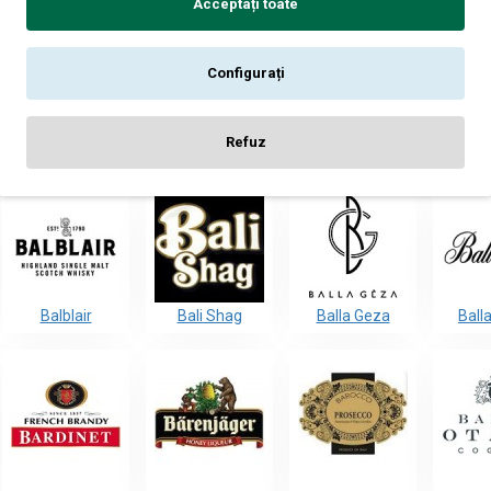
Acceptați toate
Configurați
Refuz
Balblair
Bali Shag
Balla Geza
Ball