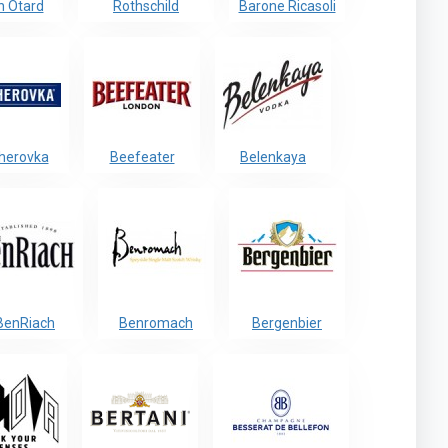
n Otard
Rothschild
Barone Ricasoli
herovka
Beefeater
Belenkaya
BenRiach
Benromach
Bergenbier