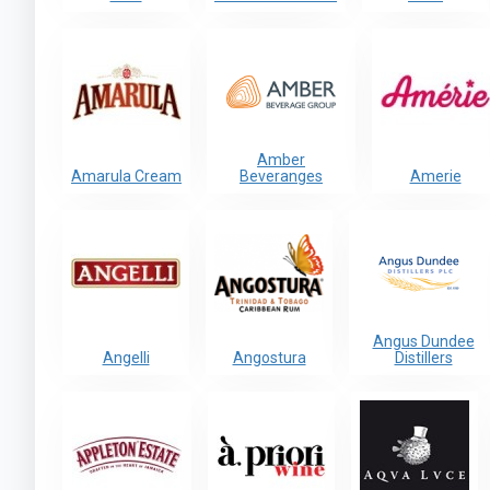
Amber
Amarula Cream
Beveranges
Amerie
Angus Dundee
Angelli
Angostura
Distillers