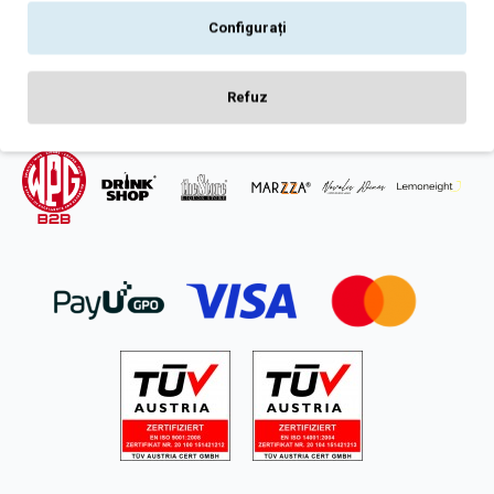
Intrebari frecvente
Configurați
ANPC
SOL
Refuz