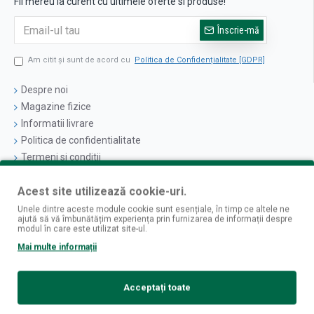
Fii mereu la curent cu ultimele oferte si produse!
Înscrie-mă
Am citit şi sunt de acord cu
Politica de Confidențialitate [GDPR]
Despre noi
Magazine fizice
Informatii livrare
Politica de confidentialitate
Termeni si conditii
Politica cookies
Acest site utilizează cookie-uri.
Logare
Unele dintre aceste module cookie sunt esențiale, în timp ce altele ne
ajută să vă îmbunătățim experiența prin furnizarea de informații despre
Contul Meu
modul în care este utilizat site-ul.
Istoric Comenzi
Mai multe informații
Newsletter
Contact
Acceptați toate
Retur