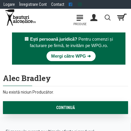
Logare
Înregistrare Cont
Contact
🏢
Ești persoană juridică?
Pentru comenzi și
facturare pe firmă, te invităm pe WPG.ro.
×
Mergi către WPG ➜
Alec Bradley
Nu există niciun Producător.
CONTINUĂ