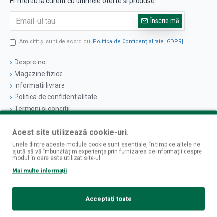
Fii mereu la curent cu ultimele oferte si produse!
Înscrie-mă
Am citit şi sunt de acord cu
Politica de Confidențialitate [GDPR]
Despre noi
Magazine fizice
Informatii livrare
Politica de confidentialitate
Termeni si conditii
Politica cookies
Acest site utilizează cookie-uri.
Logare
Unele dintre aceste module cookie sunt esențiale, în timp ce altele ne
ajută să vă îmbunătățim experiența prin furnizarea de informații despre
Contul Meu
modul în care este utilizat site-ul.
Istoric Comenzi
Mai multe informații
Newsletter
Contact
Acceptați toate
Retur