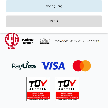
Intrebari frecvente
Configurați
ANPC
SOL
Refuz