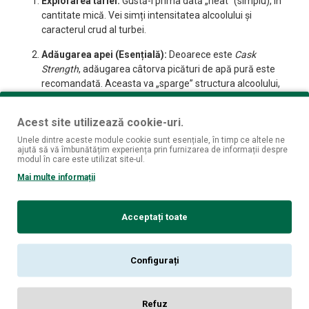
Explorarea tăriei:
Gustă-l prima dată „neat” (simplu), în
cantitate mică. Vei simți intensitatea alcoolului și
caracterul crud al turbei.
Adăugarea apei (Esențială):
Deoarece este
Cask
Strength
, adăugarea câtorva picături de apă pură este
recomandată. Aceasta va „sparge” structura alcoolului,
permițând aromelor de vanilie și fumului să se elibereze și
să devină mult mai expresive.
Acest site utilizează cookie-uri.
Acompaniament:
Merge perfect cu preparate cu gust
Unele dintre aceste module cookie sunt esențiale, în timp ce altele ne
ajută să vă îmbunătățim experiența prin furnizarea de informații despre
intens: carne de vânat, brânzeturi maturate cu gust
modul în care este utilizat site-ul.
puternic (ex: afumate) sau ciocolată neagră amară.
Mai multe informații
Specificații pe scurt
Acceptați toate
Configurați
Producător:
Alexandrion Saber 1789
Țară de origine:
România
Refuz