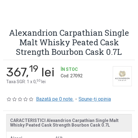
Alexandrion Carpathian Single
Malt Whisky Peated Cask
Strength Bourbon Cask 0.7L
19
367,
lei
ÎN STOC
Cod:
27092
50
Taxa SGR: 1 x 0,
lei
Bazată pe 0 note.
-
Spune-ţi opinia
CARACTERISTICI Alexandrion Carpathian Single Malt
Whisky Peated Cask Strength Bourbon Cask 0.7L