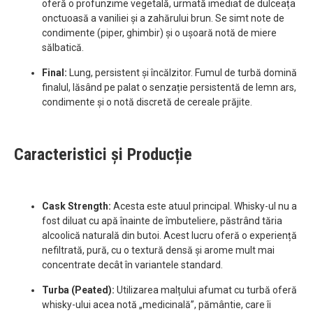
oferă o profunzime vegetală, urmată imediat de dulceața
onctuoasă a vaniliei și a zahărului brun. Se simt note de
condimente (piper, ghimbir) și o ușoară notă de miere
sălbatică.
Final:
Lung, persistent și încălzitor. Fumul de turbă domină
finalul, lăsând pe palat o senzație persistentă de lemn ars,
condimente și o notă discretă de cereale prăjite.
Caracteristici și Producție
Cask Strength:
Acesta este atuul principal. Whisky-ul nu a
fost diluat cu apă înainte de îmbuteliere, păstrând tăria
alcoolică naturală din butoi. Acest lucru oferă o experiență
nefiltrată, pură, cu o textură densă și arome mult mai
concentrate decât în variantele standard.
Turba (Peated):
Utilizarea malțului afumat cu turbă oferă
whisky-ului acea notă „medicinală”, pământie, care îi