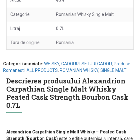
Alcool
46%
Categorie
Romanian Whisky Single Malt
Litraj
0.7L
Tara de origine
Romania
Categorii asociate:
WHISKY
,
CADOURI
,
SETURI CADOU
,
Produse
Romanesti
,
ALL PRODUCTS
,
ROMANIAN WHISKY
,
SINGLE MALT
Descrierea produsului Alexandrion
Carpathian Single Malt Whisky
Peated Cask Strength Bourbon Cask
0.7L
Alexandrion Carpathian Single Malt Whisky – Peated Cask
Strength (Bourbon Cask)
este o ediție puternică și intensă, care