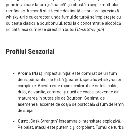
pune în valoare latura „sălbatică” și robustă a single malt-ului
românesc. Această sticlă este destinată celor care apreciază
whisky-urile cu caracter, unde fumul de turbă se împletește cu
dulceața clasică a bourbonului, totul la o concentrație alcoolică
ridicată, așa cum iese direct din butoi (
Cask Strength
).
Profilul Senzorial
Aromă (Nas):
Impactul inițial este dominat de un fum
dens, pământiu, de turbă (peated), specific whisky-urilor
complexe. Acesta este rapid echilibrat de notele calde,
dulci, de vanilie, caramel și nucă de cocos, provenite din
maturarea în butoaiele de Bourbon. Se simt, de
asemenea, accente de coajă de portocală și fum de lemn
de stejar.
Gust:
„Cask Strength” înseamnă o intensitate explozivă.
Pe palat, atacul este puternic și corpolent. Fumul de turbă