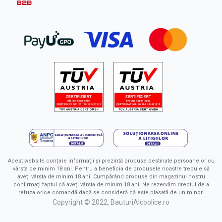
Acest website conține informații și prezintă produse destinate persoanelor cu
vârsta de minim 18 ani. Pentru a beneficia de produsele noastre trebuie să
aveți vârsta de minim 18 ani. Cumpărând produse din magazinul nostru
confirmați faptul că aveți vârsta de minim 18 ani. Ne rezervăm dreptul de a
refuza orice comandă dacă se consideră că este plasată de un minor.
Copyright © 2022, BauturiAlcoolice.ro