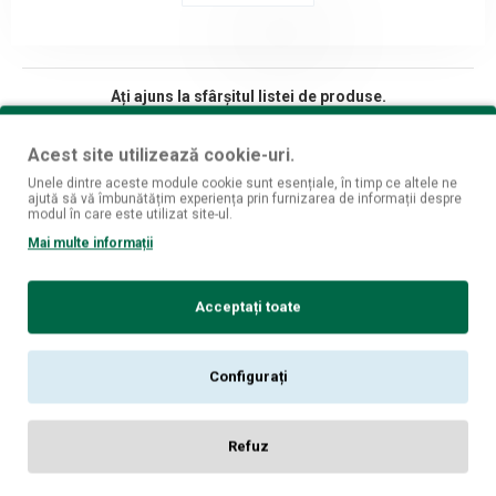
Ați ajuns la sfârșitul listei de produse.
Acest site utilizează cookie-uri.
Unele dintre aceste module cookie sunt esențiale, în timp ce altele ne
ajută să vă îmbunătățim experiența prin furnizarea de informații despre
Fii mereu la curent cu ultimele oferte si produse!
modul în care este utilizat site-ul.
Mai multe informații
Înscrie-mă
Am citit şi sunt de acord cu
Politica de Confidențialitate [GDPR]
Acceptați toate
Despre noi
Magazine fizice
Configurați
Informatii livrare
Politica de confidentialitate
Refuz
Termeni si conditii
Politica cookies