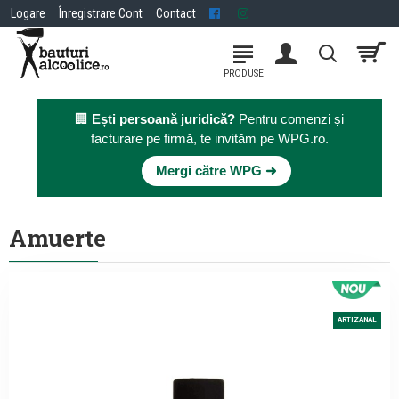
Logare
Înregistrare Cont
Contact
🏢
Ești persoană juridică?
Pentru comenzi și
facturare pe firmă, te invităm pe WPG.ro.
×
Mergi către WPG ➜
Amuerte
ARTIZANAL