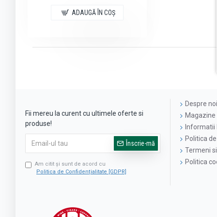
ADAUGĂ ÎN COŞ
Despre no
Fii mereu la curent cu ultimele oferte si
Magazine 
produse!
Informatii 
Politica de
Înscrie-mă
Termeni si 
Politica c
Am citit şi sunt de acord cu
Politica de Confidențialitate [GDPR]