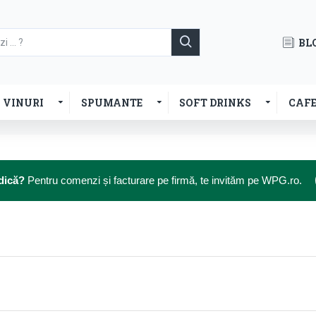
BL
VINURI
SPUMANTE
SOFT DRINKS
CAF
dică?
Pentru comenzi și facturare pe firmă, te invităm pe WPG.ro.