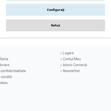
Configurați
Refuz
Ați ajuns la sfârșitul listei de produse.
i
Logare
fizice
Contul Meu
livrare
Istoric Comenzi
 confidentialitate
Newsletter
conditii
ookies