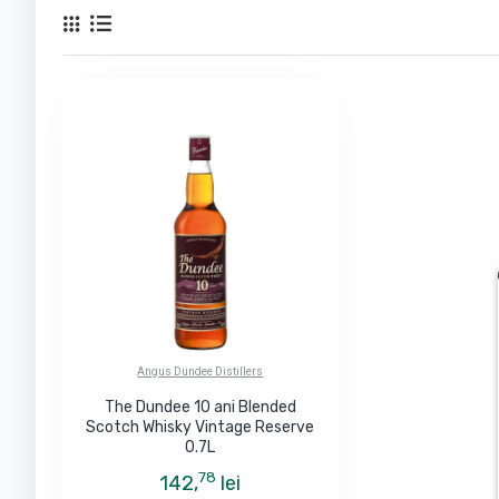
Angus Dundee Distillers
The Dundee 10 ani Blended
Scotch Whisky Vintage Reserve
0.7L
78
142,
lei