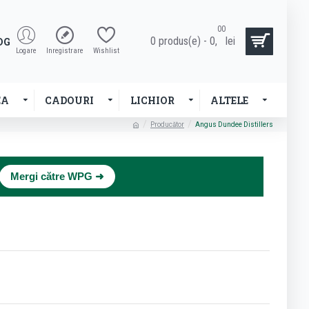
00
0 produs(e) - 0,
lei
OG
Logare
Inregistrare
Wishlist
EA
CADOURI
LICHIOR
ALTELE
Producător
Angus Dundee Distillers
×
Mergi către WPG ➜