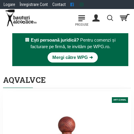
Logare
Înregistrare Cont
Contact
🏢
Ești persoană juridică?
Pentru comenzi și
facturare pe firmă, te invităm pe WPG.ro.
×
Mergi către WPG ➜
AQVALVCE
ARTIZANAL