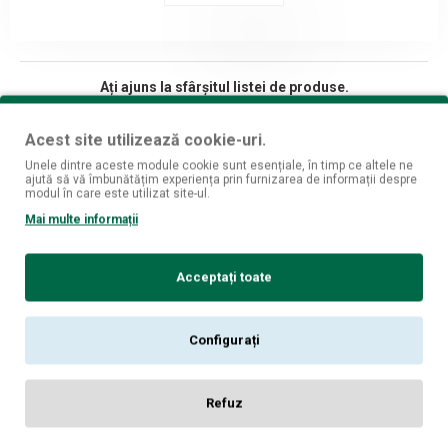
Ați ajuns la sfârșitul listei de produse.
Acest site utilizează cookie-uri.
Unele dintre aceste module cookie sunt esențiale, în timp ce altele ne
ajută să vă îmbunătățim experiența prin furnizarea de informații despre
Fii mereu la curent cu ultimele oferte si produse!
modul în care este utilizat site-ul.
Mai multe informații
Înscrie-mă
Am citit şi sunt de acord cu
Politica de Confidențialitate [GDPR]
Acceptați toate
Despre noi
Magazine fizice
Configurați
Informatii livrare
Politica de confidentialitate
Refuz
Termeni si conditii
Politica cookies