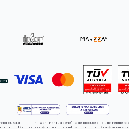
nelor cu vârsta de minim 18 ani. Pentru a beneficia de produsele noastre trebuie s
sta de minim 18 ani. Ne rezervăm dreptul de a refuza orice comandă dacă se conside