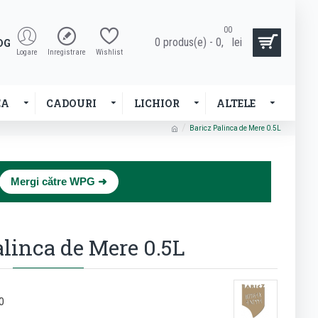
00
0 produs(e) - 0,
lei
OG
Logare
Inregistrare
Wishlist
EA
CADOURI
LICHIOR
ALTELE
Baricz Palinca de Mere 0.5L
×
Mergi către WPG ➜
alinca de Mere 0.5L
0