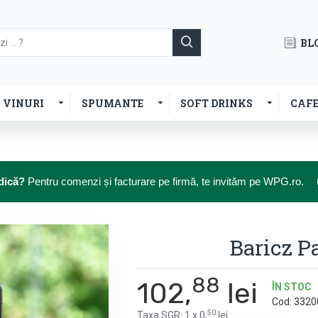
BL
VINURI
SPUMANTE
SOFT DRINKS
CAF
dică?
Pentru comenzi și facturare pe firmă, te invităm pe WPG.ro.
Baricz P
88
102,
lei
ÎN STOC
Cod:
3320
50
Taxa SGR: 1 x 0,
lei