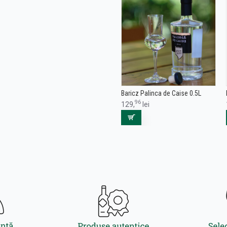
Baricz Palinca de Caise 0.5L
96
129,
lei