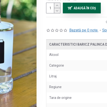
ADAUGĂ ÎN COŞ
Bazată pe 0 note.
-
Sp
CARACTERISTICI BARICZ PALINCA D
Alcool
Categorie
Litraj
Regiune
Tara de origine