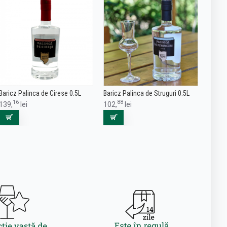
Baricz Palinca de Cirese 0.5L
Baricz Palinca de Struguri 0.5L
16
88
139,
lei
102,
lei