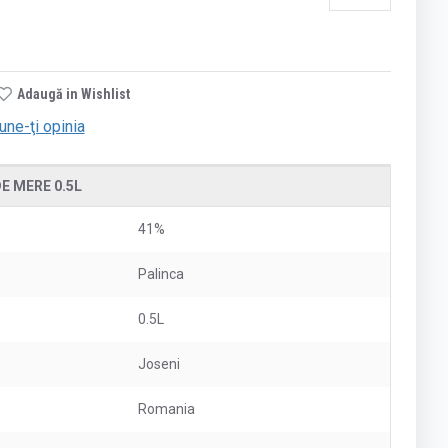
Adaugă in Wishlist
une-ţi opinia
E MERE 0.5L
41%
Palinca
0.5L
Joseni
Romania