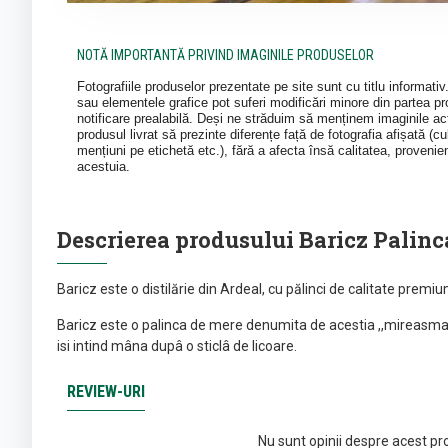
NOTĂ IMPORTANTĂ PRIVIND IMAGINILE PRODUSELOR
Fotografiile produselor prezentate pe site sunt cu titlu informati
sau elementele grafice pot suferi modificări minore din partea pro
notificare prealabilă. Deși ne străduim să menținem imaginile act
produsul livrat să prezinte diferențe față de fotografia afișată (cul
mențiuni pe etichetă etc.), fără a afecta însă calitatea, provenie
acestuia.
Descrierea produsului Baricz Palinc
Baricz este o distilărie din Ardeal, cu pălinci de calitate prem
Baricz este o palinca de mere denumita de acestia ,,mireasma ze
isi intind mâna dupâ o sticlâ de licoare.
REVIEW-URI
Nu sunt opinii despre acest pr