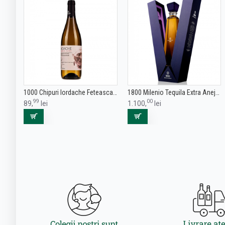
1000 Chipuri Iordache Feteasca Alba - Vin Alb Sec - Romania - 0.75L
1800 Milenio Tequila Extra Anejo 0.7L
99
00
89,
lei
1.100,
lei