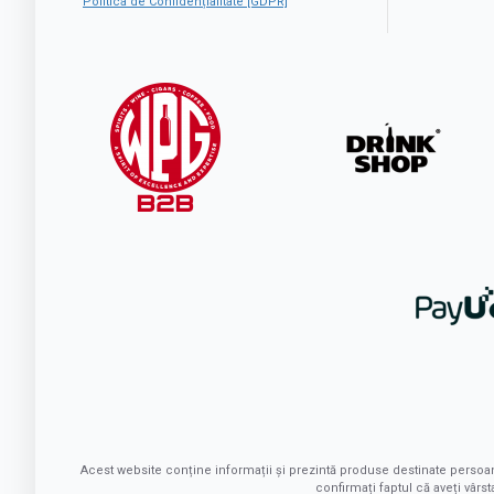
Politica de Confidențialitate [GDPR]
Acest website conține informații și prezintă produse destinate persoa
confirmați faptul că aveți vâr