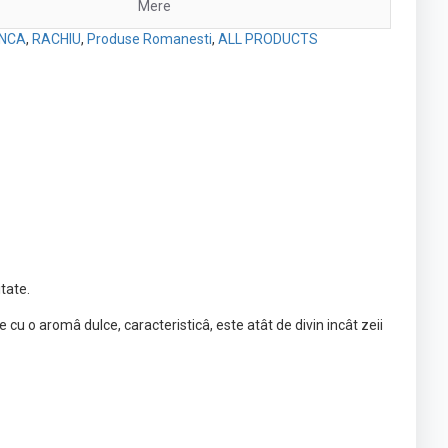
Mere
INCA
,
RACHIU
,
Produse Romanesti
,
ALL PRODUCTS
tate.
u o aromâ dulce, caracteristicâ, este atât de divin incât zeii