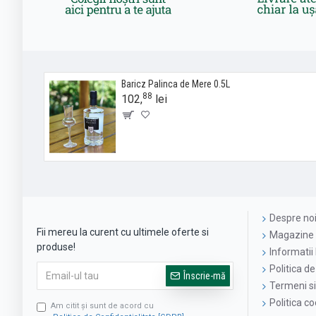
Baricz Palinca de Mere 0.5L
88
102,
lei
Despre no
Fii mereu la curent cu ultimele oferte si
Magazine 
produse!
Informatii 
Politica de
Înscrie-mă
Termeni si 
Politica c
Am citit şi sunt de acord cu