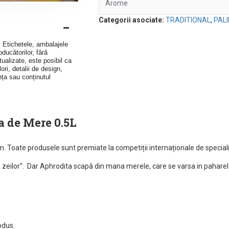
Arome
Categorii asociate:
TRADITIONAL
,
PAL
v. Etichetele, ambalajele
ducătorilor, fără
ualizate, este posibil ca
ori, detalii de design,
nța sau conținutul
a de Mere 0.5L
ium. Toate produsele sunt premiate la competiții internaționale de speciali
ilor''. Dar Aphrodita scapâ din mana merele, care se varsa in paharele c
odus.