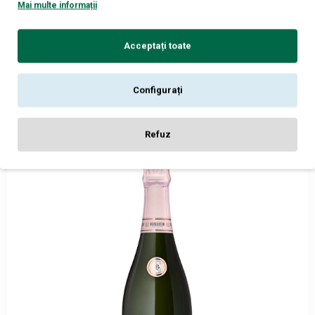
Mai multe informații
Berlucchi 61 Franciacorta Nature Rose 0.75L
99
289,
lei
Acceptați toate
ADAUGĂ ÎN COŞ
Configurați
Refuz