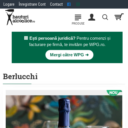
Logare
Înregistrare Cont
Contact
🏢
Ești persoană juridică?
Pentru comenzi și
facturare pe firmă, te invităm pe WPG.ro.
×
Mergi către WPG ➜
Berlucchi