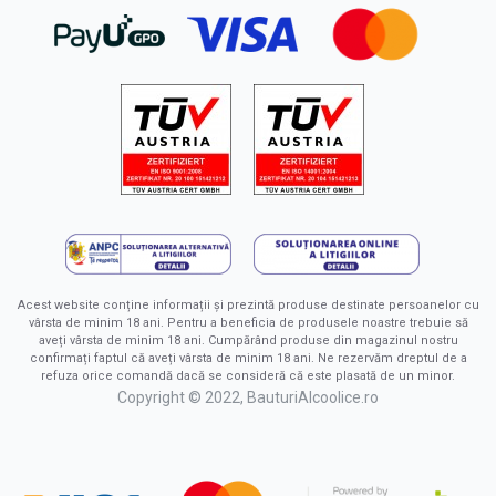
Acest website conține informații și prezintă produse destinate persoanelor cu
vârsta de minim 18 ani. Pentru a beneficia de produsele noastre trebuie să
aveți vârsta de minim 18 ani. Cumpărând produse din magazinul nostru
confirmați faptul că aveți vârsta de minim 18 ani. Ne rezervăm dreptul de a
refuza orice comandă dacă se consideră că este plasată de un minor.
Copyright © 2022, BauturiAlcoolice.ro