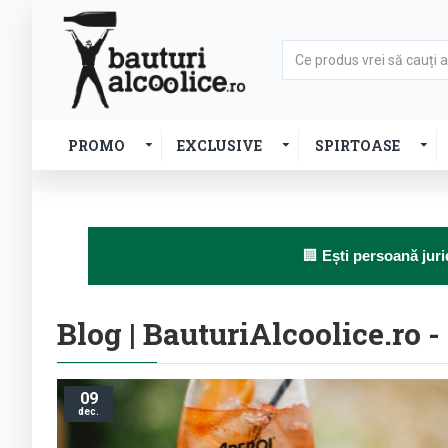
PROMO
EXCLUSIVE
SPIRTOASE
🏢
Ești persoană juri
Blog | BauturiAlcoolice.ro -
09
dec.