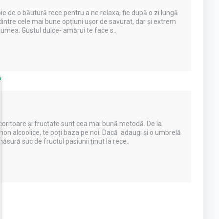
e de o băutură rece pentru a ne relaxa, fie după o zi lungă
 dintre cele mai bune opțiuni ușor de savurat, dar și extrem
 lumea. Gustul dulce- amărui te face s..
ăcoritoare și fructate sunt cea mai bună metodă. De la
 non alcoolice, te poți baza pe noi. Dacă adaugi și o umbrelă
sură suc de fructul pasiunii ținut la rece..