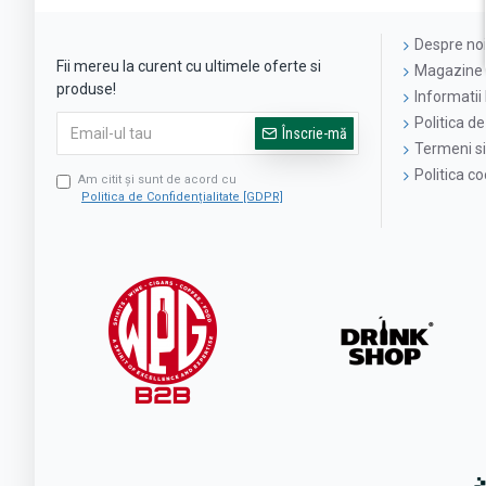
Despre no
Fii mereu la curent cu ultimele oferte si
Magazine 
produse!
Informatii 
Politica de
Înscrie-mă
Termeni si 
Politica c
Am citit şi sunt de acord cu
Politica de Confidențialitate [GDPR]