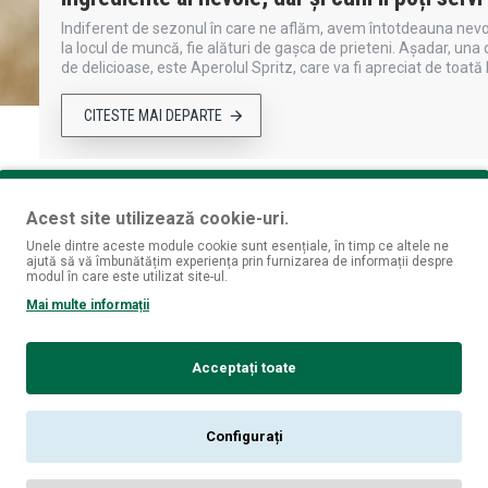
Indiferent de sezonul în care ne aflăm, avem întotdeauna nevoi
la locul de muncă, fie alături de gașca de prieteni. Așadar, una
de delicioase, este Aperolul Spritz, care va fi apreciat de toată
CITESTE MAI DEPARTE
Acest site utilizează cookie-uri.
Rețete de vară
Unele dintre aceste module cookie sunt esențiale, în timp ce altele ne
ajută să vă îmbunătățim experiența prin furnizarea de informații despre
Este vară; trebuie să te hidratezi! Aceste băuturi proaspete, r
modul în care este utilizat site-ul.
smoothie înghețat, la un Paloma de citrice, până la cocktail-uri
Mai multe informații
mică, meniul ar fi complet. Rose-Aperol SpritzIngrediente3/4 mă
CITESTE MAI DEPARTE
Acceptați toate
Configurați