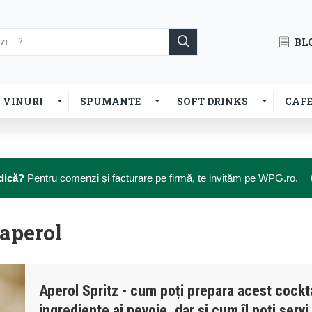
BL
VINURI
SPUMANTE
SOFT DRINKS
CAF
dică?
Pentru comenzi și facturare pe firmă, te invităm pe WPG.ro.
 aperol
Aperol Spritz - cum poți prepara acest cocktai
ingrediente ai nevoie, dar și cum îl poți servi