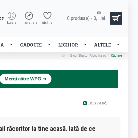
00
0 produs(e) - 0,
lei
OG
Logare
Inregistrare
Wishlist
EA
CADOURI
LICHIOR
ALTELE
Blog | BauturiAlcoolice.ro
Căutare
×
Mergi către WPG ➜
RSS Feed
l răcoritor la tine acasă. Iată de ce