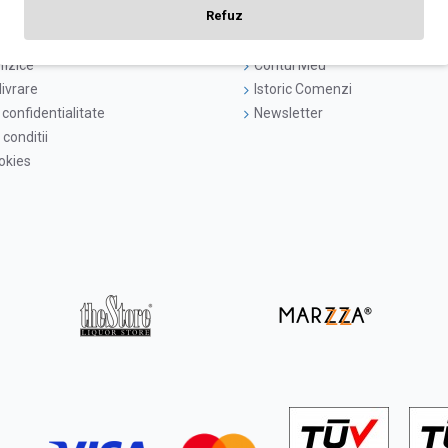
Refuz
i
Logare
fizice
Contul Meu
livrare
Istoric Comenzi
 confidentialitate
Newsletter
conditii
ookies