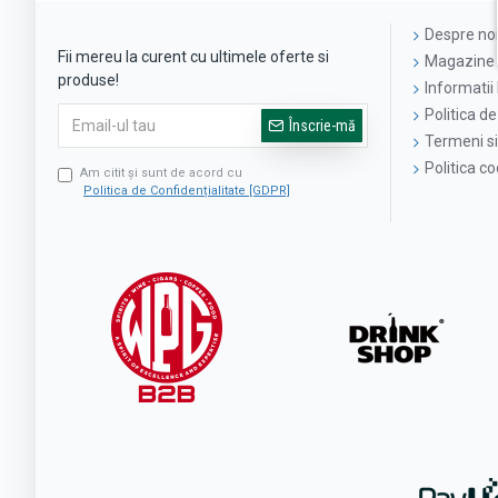
Despre no
Fii mereu la curent cu ultimele oferte si
Magazine 
produse!
Informatii 
Politica de
Înscrie-mă
Termeni si 
Politica c
Am citit şi sunt de acord cu
Politica de Confidențialitate [GDPR]