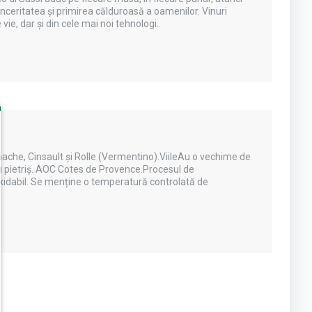
inceritatea și primirea călduroasă a oamenilor. Vinuri
ie, dar și din cele mai noi tehnologi..
he, Cinsault și Rolle (Vermentino).ViileAu o vechime de
 cu pietriș. AOC Cotes de Provence.Procesul de
xidabil. Se menține o temperatură controlată de