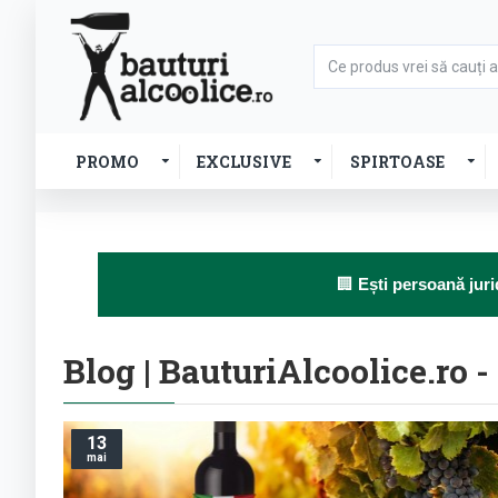
PROMO
EXCLUSIVE
SPIRTOASE
🏢
Ești persoană juri
Blog | BauturiAlcoolice.ro 
13
mai