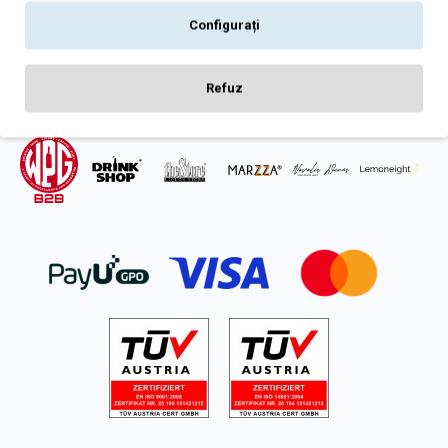
Intrebari frecvente
Configurați
ANPC
SOL
Refuz