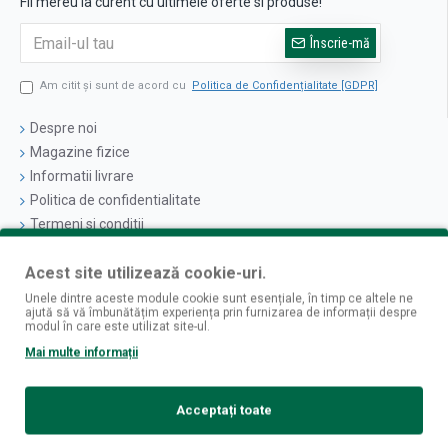
Fii mereu la curent cu ultimele oferte si produse!
Înscrie-mă
Am citit şi sunt de acord cu
Politica de Confidențialitate [GDPR]
Despre noi
Magazine fizice
Informatii livrare
Politica de confidentialitate
Termeni si conditii
Politica cookies
Acest site utilizează cookie-uri.
Logare
Unele dintre aceste module cookie sunt esențiale, în timp ce altele ne
ajută să vă îmbunătățim experiența prin furnizarea de informații despre
Contul Meu
modul în care este utilizat site-ul.
Istoric Comenzi
Mai multe informații
Newsletter
Contact
Acceptați toate
Retur