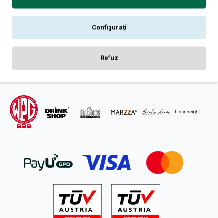
Contact
Retur
Configurați
Intrebari frecvente
ANPC
SOL
Refuz