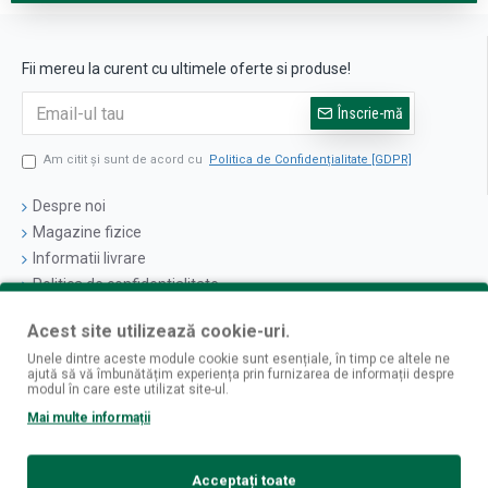
Fii mereu la curent cu ultimele oferte si produse!
Înscrie-mă
Am citit şi sunt de acord cu
Politica de Confidențialitate [GDPR]
Despre noi
Magazine fizice
Informatii livrare
Politica de confidentialitate
Termeni si conditii
Acest site utilizează cookie-uri.
Politica cookies
Unele dintre aceste module cookie sunt esențiale, în timp ce altele ne
ajută să vă îmbunătățim experiența prin furnizarea de informații despre
Logare
modul în care este utilizat site-ul.
Contul Meu
Mai multe informații
Istoric Comenzi
Newsletter
Acceptați toate