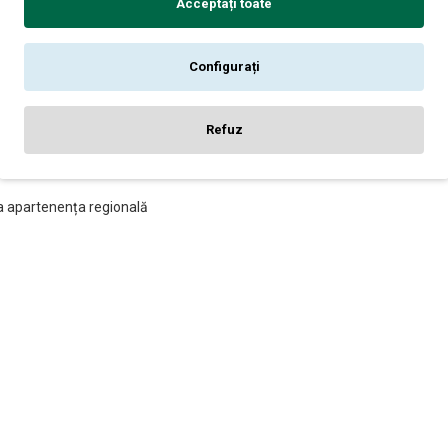
Acceptați toate
în tehnologie de ultimă generație, având acum linii de îmbuteliere moderne,
Configurați
piii săi, Alessandro și Giulia, care continuă moștenirea de patru generați
Refuz
OC - Vin Frizzante sec - Italia - 0.75L
pa apartenența regională