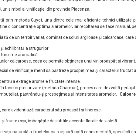
un simbol al vinificației din provincia Piacenza.
ată prin metoda Guyot, una dintre cele mai eficiente tehnici utilizate pe
ine o concentrație optimă a aromelor, iar recoltarea se face manual, pent
ă de un terroir variat, dominat de soluri argiloase și calcaroase, care o
și echilibrată a strugurilor
rofunzime aromatică.
olurilor calcaroase, ceea ce permite obținerea unui vin proaspăt și vibrant.
cial de vinificație menit să păstreze prospețimea și caracterul fructat al
 pentru a extrage aromele fructate intense.
tancuri presurizate (metoda Charmat), proces care dezvoltă perlajul fi
i îmbuteliat, păstrându-și prospețimea și intensitatea aromelor.
Culoare
et, care evidențiază caracterul său proaspăt și tineresc.
 fructe roșii, îmbogățite de subtile accente florale de violetă.
dulceața naturală a fructelor cu o ușoară notă condimentată, specifică soi