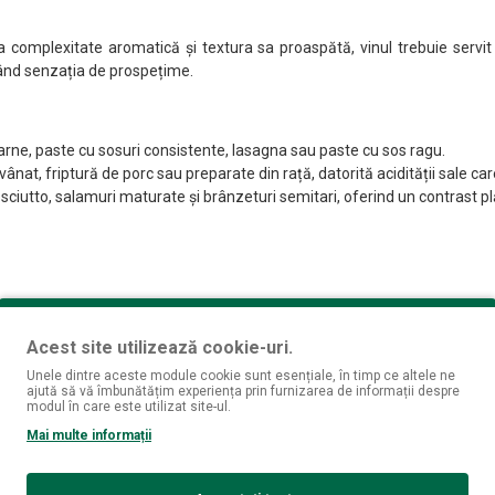
ga complexitate aromatică și textura sa proaspătă, vinul trebuie ser
icând senzația de prospețime.
arne, paste cu sosuri consistente, lasagna sau paste cu sos ragu.
 vânat, friptură de porc sau preparate din rață, datorită acidității sale c
ciutto, salamuri maturate și brânzeturi semitari, oferind un contrast plă
 de ani, construită pe valori solide precum pasiunea pentru vinificație, r
o mică tavernă în nordul Italiei, servind vinuri locale într-un cadru autenti
Acest site utilizează cookie-uri.
Unele dintre aceste module cookie sunt esențiale, în timp ce altele ne
e serveau vinuri produse din podgoriile locale. Succesul vinurilor oferite 
ajută să vă îmbunătățim experiența prin furnizarea de informații despre
ctat în lumea vinurilor italiene, iar vinurile Decordi au început să fie 
modul în care este utilizat site-ul.
Mai multe informații
 sa de origine, punând accent pe terroir-ul și pe caracteristicile unice a
într-o atmosferă caldă, care reflectă autenticitatea brandului.