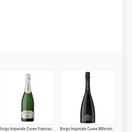
Borgo Imperiale Cuvee Franciacorta DOCG Brut 0.75L
Borgo Imperiale Cuvee Millesimato Brut 0.75L