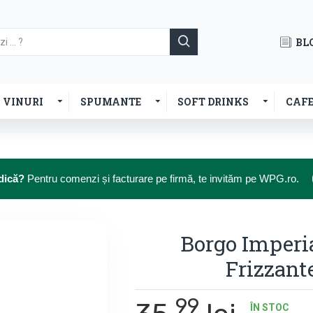
BL
VINURI
SPUMANTE
SOFT DRINKS
CAF
dică?
Pentru comenzi și facturare pe firmă, te invităm pe WPG.ro.
Borgo Imperi
Frizzante
99
ÎN STOC