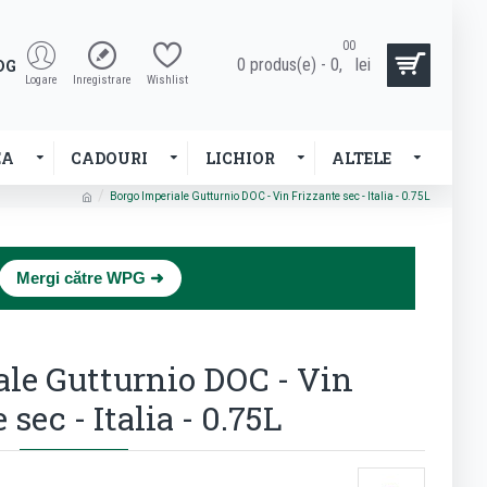
00
0 produs(e) - 0,
lei
OG
Logare
Inregistrare
Wishlist
EA
CADOURI
LICHIOR
ALTELE
Borgo Imperiale Gutturnio DOC - Vin Frizzante sec - Italia - 0.75L
×
Mergi către WPG ➜
ale Gutturnio DOC - Vin
 sec - Italia - 0.75L