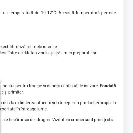
vit la o temperatură de 10-12°C. Această temperatură permite
are echilibrează aromele intense.
cut între aciditatea vinului și grăsimea preparatelor.
espectul pentru tradiție și dorința continuă de inovare.
Fondată
c și primitor.
a dus la extinderea afacerii și la începerea producției proprii la
exportate în întreaga lume.
le fiecărui soi de struguri. Vizitatorii cramei sunt primiți chiar