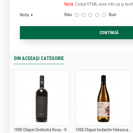
Notă:
Codul HTML este citit ca şi text!
Rău
Bun
Nota:
CONTINUĂ
DIN ACEEAȘI CATEGORIE
1000 Chipuri Distinctis Rosu - Vin Rosu Sec - Romania - 0.75L
1000 Chipuri Iordache Feteasca Alba - Vin Alb Sec - Romania - 0.75L