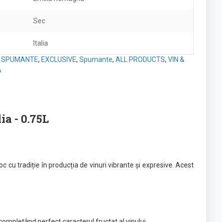
Sec
Italia
I SPUMANTE
,
EXCLUSIVE
,
Spumante
,
ALL PRODUCTS
,
VIN &
A
ia - 0.75L
 cu tradiție în producția de vinuri vibrante și expresive. Acest
ompletând perfect caracterul fructat al vinului.