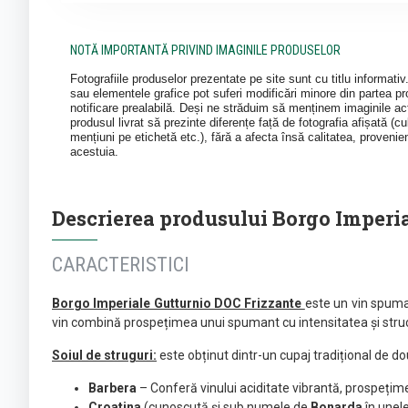
NOTĂ IMPORTANTĂ PRIVIND IMAGINILE PRODUSELOR
Fotografiile produselor prezentate pe site sunt cu titlu informati
sau elementele grafice pot suferi modificări minore din partea pro
notificare prealabilă. Deși ne străduim să menținem imaginile act
produsul livrat să prezinte diferențe față de fotografia afișată (cul
mențiuni pe etichetă etc.), fără a afecta însă calitatea, provenie
acestuia.
Descrierea produsului Borgo Imperial
CARACTERISTICI
Borgo Imperiale Gutturnio DOC Frizzante
este un vin spuman
vin combină prospețimea unui spumant cu intensitatea și struct
Soiul de struguri:
este obținut dintr-un cupaj tradițional de do
Barbera
– Conferă vinului aciditate vibrantă, prospețime
Croatina
(cunoscută și sub numele de
Bonarda
în unele