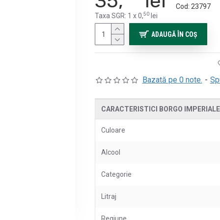
35,
lei
Cod:
23797
50
Taxa SGR: 1 x 0,
lei
ADAUGĂ ÎN COŞ
Bazată pe 0 note.
-
Sp
CARACTERISTICI BORGO IMPERIALE G
Culoare
Alcool
Categorie
Litraj
Regiune