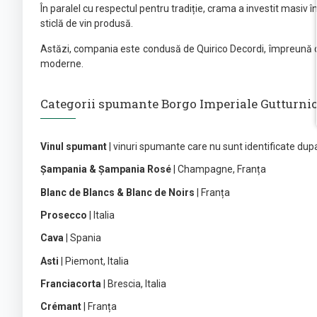
În paralel cu respectul pentru tradiție, crama a investit masiv 
sticlă de vin produsă.
Astăzi, compania este condusă de Quirico Decordi, împreună cu co
moderne.
Categorii spumante Borgo Imperiale Gutturnio D
Vinul spumant
| vinuri spumante care nu sunt identificate du
Șampania & Șampania Rosé
| Champagne, Franța
Blanc de Blancs & Blanc de Noirs
| Franța
Prosecco
| Italia
Cava
| Spania
Asti
| Piemont, Italia
Franciacorta
| Brescia, Italia
Crémant
| Franța