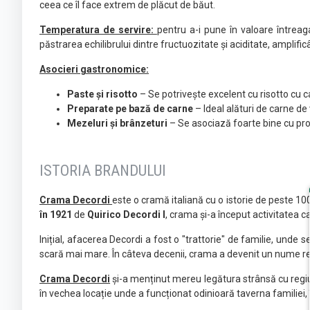
ceea ce îl face extrem de plăcut de băut.
Temperatura de servire:
pentru a-i pune în valoare întrea
păstrarea echilibrului dintre fructuozitate și aciditate, amplif
Asocieri gastronomice:
Paste și risotto
– Se potrivește excelent cu risotto cu c
Preparate pe bază de carne
– Ideal alături de carne de
Mezeluri și brânzeturi
– Se asociază foarte bine cu pros
ISTORIA BRANDULUI
Crama Decordi
este o cramă italiană cu o istorie de peste 100
în 1921
de
Quirico Decordi I
, crama și-a început activitatea ca 
Inițial, afacerea Decordi a fost o "trattorie" de familie, unde s
scară mai mare. În câteva decenii, crama a devenit un nume respe
Crama Decordi
și-a menținut mereu legătura strânsă cu regiunea
în vechea locație unde a funcționat odinioară taverna familiei, 