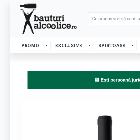
PROMO
EXCLUSIVE
SPIRTOASE
🏢
Ești persoană juri