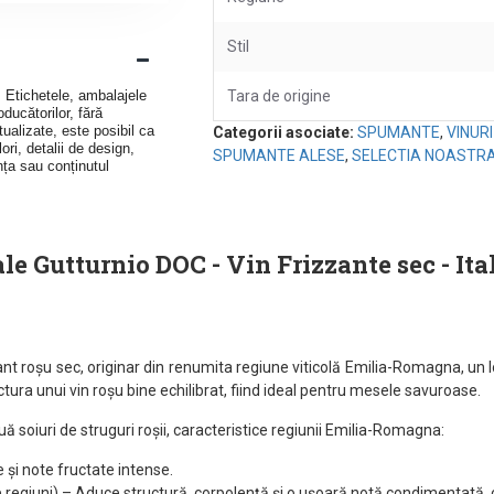
Stil
v. Etichetele, ambalajele
Tara de origine
ducătorilor, fără
ualizate, este posibil ca
Categorii asociate:
SPUMANTE
,
VINUR
ori, detalii de design,
SPUMANTE ALESE
,
SELECTIA NOASTR
nța sau conținutul
e Gutturnio DOC - Vin Frizzante sec - Ital
t roșu sec, originar din renumita regiune viticolă Emilia-Romagna, un loc
ura unui vin roșu bine echilibrat, fiind ideal pentru mesele savuroase.
uă soiuri de struguri roșii, caracteristice regiunii Emilia-Romagna:
 și note fructate intense.
 regiuni) – Aduce structură, corpolență și o ușoară notă condimentată, c