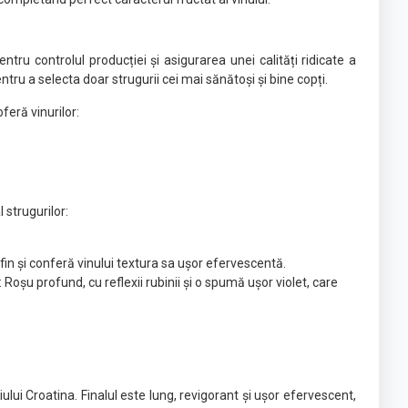
ntru controlul producției și asigurarea unei calități ridicate a
ru a selecta doar strugurii cei mai sănătoși și bine copți.
feră vinurilor:
 strugurilor:
n și conferă vinului textura sa ușor efervescentă.
: Roșu profund, cu reflexii rubinii și o spumă ușor violet, care
ului Croatina. Finalul este lung, revigorant și ușor efervescent,