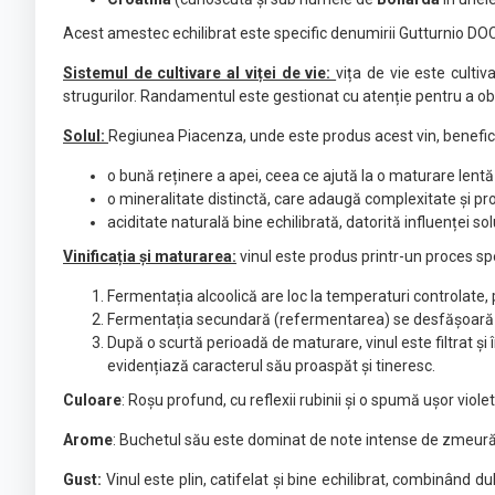
Acest amestec echilibrat este specific denumirii Gutturnio DOC, 
Sistemul de cultivare al viței de vie:
vița de vie este cultiv
strugurilor. Randamentul este gestionat cu atenție pentru a obț
Solul:
Regiunea Piacenza, unde este produs acest vin, beneficiaz
o bună reținere a apei, ceea ce ajută la o maturare lentă 
o mineralitate distinctă, care adaugă complexitate și p
aciditate naturală bine echilibrată, datorită influenței s
Vinificația și maturarea:
vinul este produs printr-un proces spe
Fermentația alcoolică are loc la temperaturi controlate,
Fermentația secundară (refermentarea) se desfășoară în 
După o scurtă perioadă de maturare, vinul este filtrat ș
evidențiază caracterul său proaspăt și tineresc.
Culoare
: Roșu profund, cu reflexii rubinii și o spumă ușor viol
Arome
: Buchetul său este dominat de note intense de zmeură și
Gust:
Vinul este plin, catifelat și bine echilibrat, combinând 