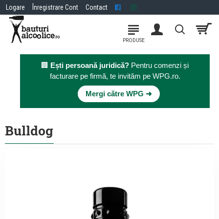
Logare
Înregistrare Cont
Contact
🏢
Ești persoană juridică?
Pentru comenzi și
facturare pe firmă, te invităm pe WPG.ro.
×
Mergi către WPG ➜
Bulldog