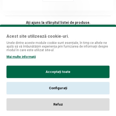
Ați ajuns la sfârșitul listei de produse.
Acest site utilizează cookie-uri.
Unele dintre aceste module cookie sunt esențiale, în timp ce altele ne
ajută să vă îmbunătățim experiența prin furnizarea de informații despre
Fii mereu la curent cu ultimele oferte si produse!
modul în care este utilizat site-ul.
Mai multe informații
Înscrie-mă
Am citit şi sunt de acord cu
Politica de Confidențialitate [GDPR]
Acceptați toate
Despre noi
Magazine fizice
Configurați
Informatii livrare
Politica de confidentialitate
Refuz
Termeni si conditii
Politica cookies