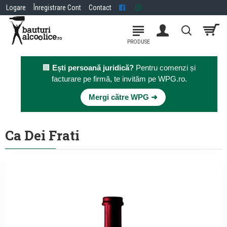
Logare
Înregistrare Cont
Contact
🏢
Ești persoană juridică?
Pentru comenzi și
facturare pe firmă, te invităm pe WPG.ro.
×
Mergi către WPG ➜
Ca Dei Frati