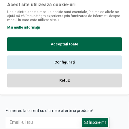
Acest site utilizează cookie-uri.
Unele dintre aceste module cookie sunt esențiale, în timp ce altele ne
ajută să vă îmbunătățim experiența prin furnizarea de informații despre
modul în care este utilizat site-ul.
Ca Dei Frati
Mai multe informații
Ca dei Frati Rosa dei Frati Vino Rosato DOC - Vin Rose Sec -
Italia - 0.75L
96
101,
lei
Acceptați toate
ADAUGĂ ÎN COŞ
Configurați
Refuz
Ați ajuns la sfârșitul listei de produse.
Fii mereu la curent cu ultimele oferte si produse!
Înscrie-mă