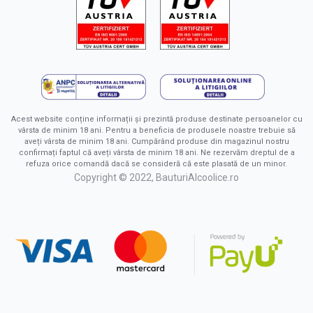
Acest website conține informații și prezintă produse destinate persoanelor cu
vârsta de minim 18 ani. Pentru a beneficia de produsele noastre trebuie să
aveți vârsta de minim 18 ani. Cumpărând produse din magazinul nostru
confirmați faptul că aveți vârsta de minim 18 ani. Ne rezervăm dreptul de a
refuza orice comandă dacă se consideră că este plasată de un minor.
Copyright © 2022, BauturiAlcoolice.ro