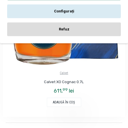
Configurați
Refuz
Calvet
Calvet XO Cognac 0.7L
99
611,
lei
ADAUGĂ ÎN COŞ