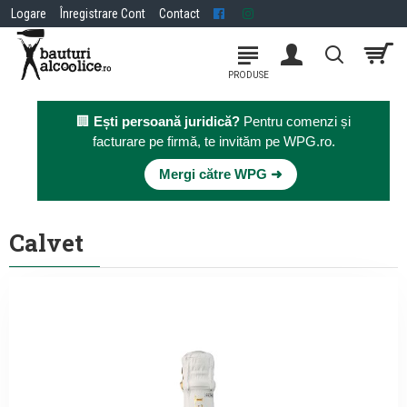
Logare
Înregistrare Cont
Contact
🏢
Ești persoană juridică?
Pentru comenzi și
facturare pe firmă, te invităm pe WPG.ro.
×
Mergi către WPG ➜
Calvet