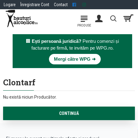
Logare
Înregistrare Cont
Contact
🏢
Ești persoană juridică?
Pentru comenzi și
facturare pe firmă, te invităm pe WPG.ro.
×
Mergi către WPG ➜
Clontarf
Nu există niciun Producător.
CONTINUĂ