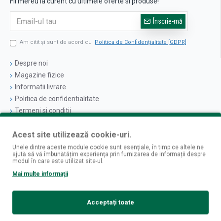
Fii mereu la curent cu ultimele oferte si produse!
Înscrie-mă
Am citit şi sunt de acord cu
Politica de Confidențialitate [GDPR]
Despre noi
Magazine fizice
Informatii livrare
Politica de confidentialitate
Termeni si conditii
Politica cookies
Acest site utilizează cookie-uri.
Logare
Unele dintre aceste module cookie sunt esențiale, în timp ce altele ne
ajută să vă îmbunătățim experiența prin furnizarea de informații despre
Contul Meu
modul în care este utilizat site-ul.
Istoric Comenzi
Mai multe informații
Newsletter
Contact
Acceptați toate
Retur