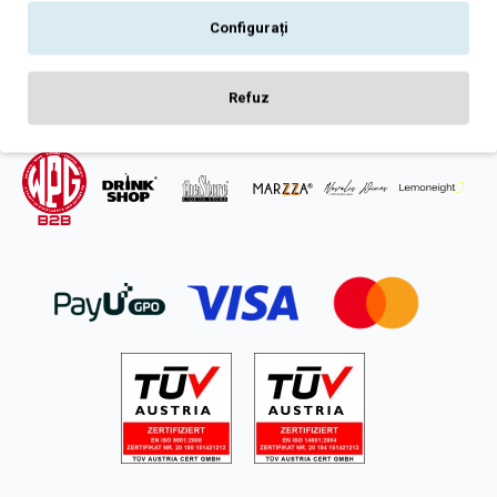
Intrebari frecvente
Configurați
ANPC
SOL
Refuz