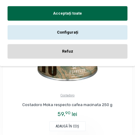
Acceptați toate
Configurați
Refuz
Costadoro
Costadoro Moka respecto cafea macinata 250 g
90
59,
lei
ADAUGĂ ÎN COŞ