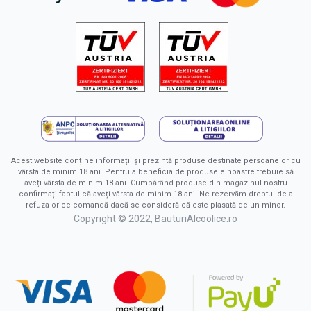
Acest website conține informații și prezintă produse destinate persoanelor cu
vârsta de minim 18 ani. Pentru a beneficia de produsele noastre trebuie să
aveți vârsta de minim 18 ani. Cumpărând produse din magazinul nostru
confirmați faptul că aveți vârsta de minim 18 ani. Ne rezervăm dreptul de a
refuza orice comandă dacă se consideră că este plasată de un minor.
Copyright © 2022, BauturiAlcoolice.ro