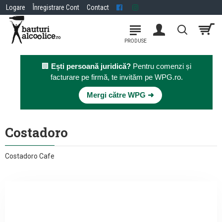
Logare
Înregistrare Cont
Contact
🏢
Ești persoană juridică?
Pentru comenzi și
facturare pe firmă, te invităm pe WPG.ro.
×
Mergi către WPG ➜
Costadoro
Costadoro Cafe