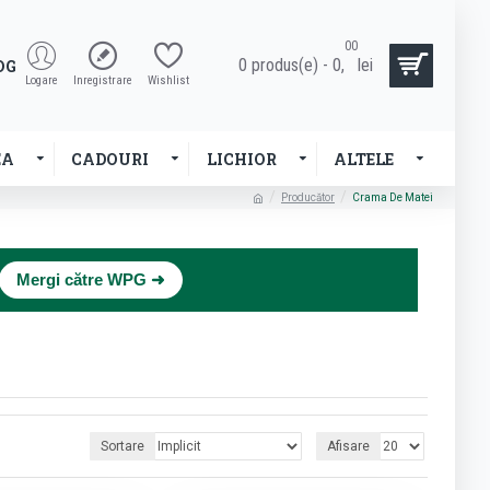
00
0 produs(e) - 0,
lei
OG
Logare
Inregistrare
Wishlist
EA
CADOURI
LICHIOR
ALTELE
Producător
Crama De Matei
×
Mergi către WPG ➜
Sortare
Afisare