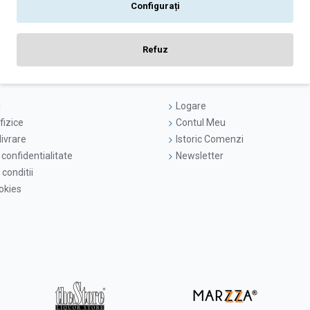
Configurați
Ați ajuns la sfârșitul listei de produse.
Refuz
i
Logare
fizice
Contul Meu
livrare
Istoric Comenzi
 confidentialitate
Newsletter
conditii
ookies