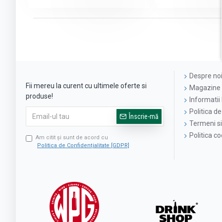
Despre no
Fii mereu la curent cu ultimele oferte si
Magazine 
produse!
Informatii 
Politica de
Înscrie-mă
Termeni si 
Politica c
Am citit şi sunt de acord cu
Politica de Confidențialitate [GDPR]