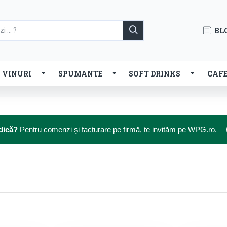
BL
VINURI
SPUMANTE
SOFT DRINKS
CAF
dică?
Pentru comenzi și facturare pe firmă, te invităm pe WPG.ro.