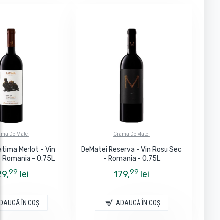
ama De Matei
Crama De Matei
tima Merlot - Vin
DeMatei Reserva - Vin Rosu Sec
- Romania - 0.75L
- Romania - 0.75L
99
99
29,
lei
179,
lei
DAUGĂ ÎN COŞ
ADAUGĂ ÎN COŞ